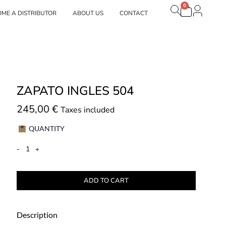
0
Carrito
e Nuestras marcas
ME A DISTRIBUTOR
ABOUT US
CONTACT
ZAPATO INGLES 504
245,00
€
Taxes included
QUANTITY
-
+
ADD TO CART
Description