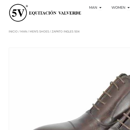
Ir
Öffnen Sie Ho
Ö
al
MAN
WOMEN
contenido
INICIO
/
MAN
/
MEN'S SHOES
/ ZAPATO INGLES 504