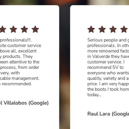
professionals!!!.
Serious people and 
site customer service
professionals. In oth
bove all, excellent
more renowned facto
ty products. They
in Valverde they have
een attentive to the
customer service. I
 process, from order
recommend 5V to
ivery, with
everyone who wants
cable management.
quality, variety and 
 recommended.
price. I am very happ
the boots I took ho
today…
l Villalobos (Google)
Raul Lara (Googl