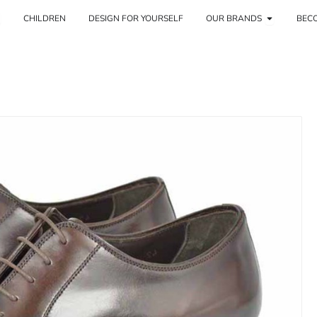
mbre
ffnen Sie Mujer
Öffnen Si
CHILDREN
DESIGN FOR YOURSELF
OUR BRANDS
BECO