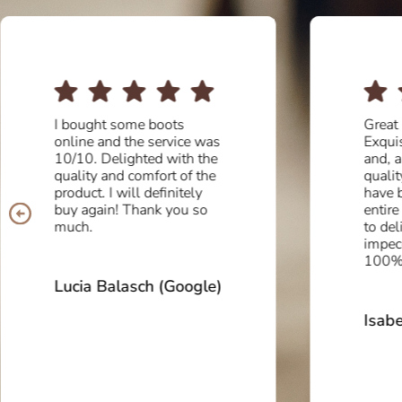
I bought some boots
Great 
online and the service was
Exqui
10/10. Delighted with the
and, a
quality and comfort of the
quali
product. I will definitely
have b
buy again! Thank you so
entire
much.
to del
impec
100%
Lucia Balasch (Google)
Isabe