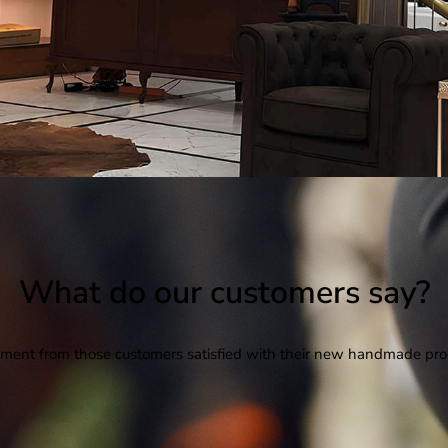
What do our customers say?
ent from those customers satisfied with their new handmade pro