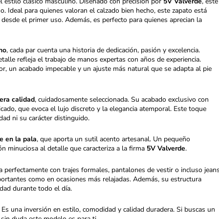
l estilo clásico masculino. Diseñado con precisión por
5V Valverde
, este
o. Ideal para quienes valoran el calzado bien hecho, este zapato está
 desde el primer uso. Además, es perfecto para quienes aprecian la
no
, cada par cuenta una historia de dedicación, pasión y excelencia.
etalle refleja el trabajo de manos expertas con años de experiencia.
r, un acabado impecable y un ajuste más natural que se adapta al pie
mera calidad
, cuidadosamente seleccionada. Su acabado exclusivo con
icado, que evoca el lujo discreto y la elegancia atemporal. Este toque
ad ni su carácter distinguido.
e en la pala
, que aporta un sutil acento artesanal. Un pequeño
n minuciosa al detalle que caracteriza a la firma
5V Valverde
.
perfectamente con trajes formales, pantalones de vestir o incluso jean
importantes como en ocasiones más relajadas. Además, su estructura
ad durante todo el día.
s una inversión en estilo, comodidad y calidad duradera. Si buscas un
 sin duda este modelo es para ti.