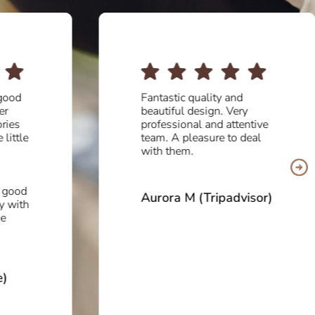
good
Fantastic quality and
er
beautiful design. Very
ries
professional and attentive
 little
team. A pleasure to deal
with them.
a good
Aurora M (Tripadvisor)
y with
me
e)