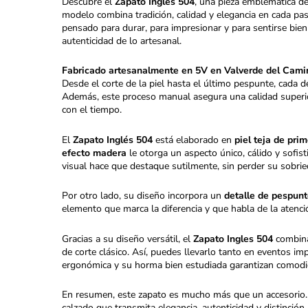
Descubre el
Zapato Ingles 504
, una pieza emblemática de
modelo combina tradición, calidad y elegancia en cada pas
pensado para durar, para impresionar y para sentirse bien
autenticidad de lo artesanal.
Fabricado artesanalmente en 5V en Valverde del Cami
Desde el corte de la piel hasta el último pespunte, cada d
Además, este proceso manual asegura una calidad superio
con el tiempo.
El
Zapato Inglés 504
está elaborado en
piel teja de pri
efecto madera
le otorga un aspecto único, cálido y sofist
visual hace que destaque sutilmente, sin perder su sobried
Por otro lado, su diseño incorpora un
detalle de pespunt
elemento que marca la diferencia y que habla de la atenció
Gracias a su diseño versátil, el
Zapato Ingles 504
combina 
de corte clásico. Así, puedes llevarlo tanto en eventos 
ergonómica y su horma bien estudiada garantizan comodid
En resumen, este zapato es mucho más que un accesorio. E
calzado que transmita elegancia, autenticidad y distinción,