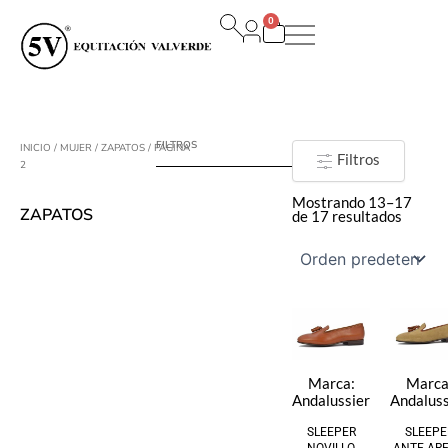
Ir
0
al
Carrito
contenido
FILTROS
INICIO
/
MUJER
/
ZAPATOS
/ PÁGINA
Filtros
2
Mostrando 13–17
ZAPATOS
de 17 resultados
Marca:
Marca
Andalussier
Andaluss
SLEEPER
SLEEPE