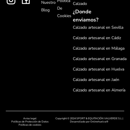
Política
Nuestro
Calzado
De
Blog
¿Donde
Cookies
enviamos?
Calzado artesanal en Sevilla
Calzado artesanal en Cádiz
Calzado artesanal en Málaga
Calzado artesanal en Granada
Calzado artesanal en Huelva
Calzado artesanal en Jaén
Calzado artesanal en Almería
Calzado artesanal en Córdoba
Calzado artesanal en Badajoz
Aviso legal
Copyright © 2024 SPORT & EQUITACIÓN VALVERDE S.L |
Calzado artesanal en Cáceres
Políticas de Protección de Datos
Desarrollado por
Onlinehuelva®
Políticas de cookies