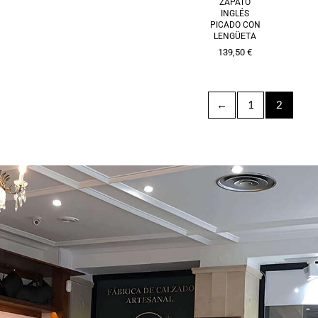
ZAPATO
INGLÉS
PICADO CON
LENGÜETA
139,50
€
←
1
2