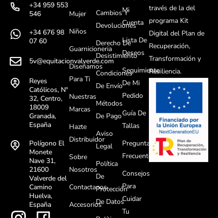
+34 959 553
través de la del
Mi
Cambios Y
Mujer
546
programa Kit
Cuenta
Devoluciones
Niños
+34 676 98
Digital del Plan de
Lista De
07 60
Derecho De
Recuperación,
Guarnicioneria
Deseos
Desistimiento
Transformación y
5v@equitacionvalverde.com
Diseñamos
Seguimiento
Resiliencia.
Condiciones
Para Ti
Reyes
De Mi
De Envío
Católicos, Nº
Pedido
Nuestras
32, Centro,
Métodos
18009
Marcas
Guía De
De Pago
Granada,
España
Tallas
Hazte
Aviso
Distribuidor
Preguntas
Polígono El
Legal
Monete
Frecuentes
Sobre
Nave 31,
Política
Nosotros
21600
Consejos
De
Valverde del
Para
Contactanos
Camino
Protección
Huelva,
Cuidar
De Datos
Accesorios
España
Tu