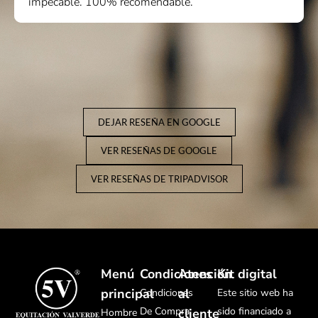
impecable. 100% recomendable.
DEJAR RESEÑA EN GOOGLE
VER RESEÑAS DE GOOGLE
VER RESEÑAS DE TRIPADVISOR
Menú
Condiciones
Atención
Kit digital
principal
al
Condiciones
Este sitio web ha
De Compra
sido financiado a
cliente
Hombre