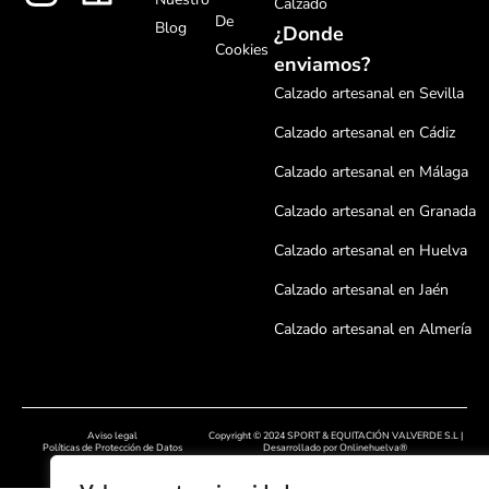
Calzado
De
Blog
¿Donde
Cookies
enviamos?
Calzado artesanal en Sevilla
Calzado artesanal en Cádiz
Calzado artesanal en Málaga
Calzado artesanal en Granada
Calzado artesanal en Huelva
Calzado artesanal en Jaén
Calzado artesanal en Almería
Calzado artesanal en Córdoba
Calzado artesanal en Badajoz
Aviso legal
Copyright © 2024 SPORT & EQUITACIÓN VALVERDE S.L |
Calzado artesanal en Cáceres
Políticas de Protección de Datos
Desarrollado por
Onlinehuelva®
Políticas de cookies
Calzado artesanal en Salamanc