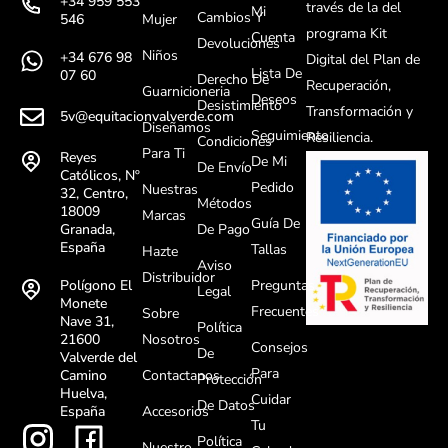
+34 959 553
través de la del
Mi
Cambios Y
Mujer
546
programa Kit
Cuenta
Devoluciones
Niños
+34 676 98
Digital del Plan de
Lista De
07 60
Derecho De
Recuperación,
Guarnicioneria
Deseos
Desistimiento
Transformación y
5v@equitacionvalverde.com
Diseñamos
Seguimiento
Resiliencia.
Condiciones
Para Ti
Reyes
De Mi
De Envío
Católicos, Nº
Pedido
Nuestras
32, Centro,
Métodos
18009
Marcas
Guía De
De Pago
Granada,
España
Tallas
Hazte
Aviso
Distribuidor
Preguntas
Polígono El
Legal
Monete
Frecuentes
Sobre
Nave 31,
Política
Nosotros
21600
Consejos
De
Valverde del
Para
Contactanos
Camino
Protección
Huelva,
Cuidar
De Datos
Accesorios
España
Tu
Política
Nuestro