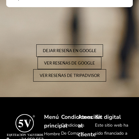
DEJAR RESEÑA EN GOOGLE
VER RESEÑAS DE GOOGLE
VER RESEÑAS DE TRIPADVISOR
Menú
Condiciones
Atención
Kit digital
principal
al
Condiciones
Este sitio web ha
De Compra
sido financiado a
cliente
Hombre