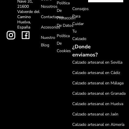
Nave 31,
Política
Nosotros
21600
Consejos
De
Valverde del
Para
Contactanos
Camino
Protección
Huelva,
Cuidar
De Datos
Accesorios
España
Tu
Política
Nuestro
Calzado
De
Blog
¿Donde
Cookies
enviamos?
Calzado artesanal en Sevilla
Calzado artesanal en Cádiz
Calzado artesanal en Málaga
Calzado artesanal en Granada
Calzado artesanal en Huelva
Calzado artesanal en Jaén
Calzado artesanal en Almería