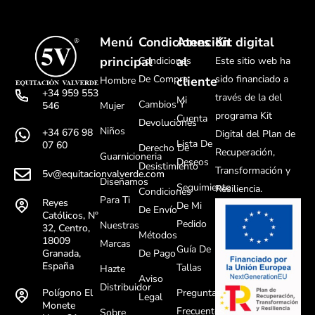
Menú
Condiciones
Atención
Kit digital
principal
al
Condiciones
Este sitio web ha
De Compra
sido financiado a
cliente
Hombre
+34 959 553
través de la del
Mi
Cambios Y
Mujer
546
programa Kit
Cuenta
Devoluciones
Niños
+34 676 98
Digital del Plan de
Lista De
07 60
Derecho De
Recuperación,
Guarnicioneria
Deseos
Desistimiento
Transformación y
5v@equitacionvalverde.com
Diseñamos
Seguimiento
Resiliencia.
Condiciones
Para Ti
Reyes
De Mi
De Envío
Católicos, Nº
Pedido
Nuestras
32, Centro,
Métodos
18009
Marcas
Guía De
De Pago
Granada,
España
Tallas
Hazte
Aviso
Distribuidor
Preguntas
Polígono El
Legal
Monete
Frecuentes
Sobre