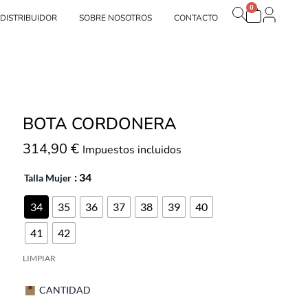
0
Carrito
tras marcas
DISTRIBUIDOR
SOBRE NOSOTROS
CONTACTO
BOTA CORDONERA
314,90
€
Impuestos incluidos
: 34
Talla Mujer
34
35
36
37
38
39
40
41
42
LIMPIAR
CANTIDAD