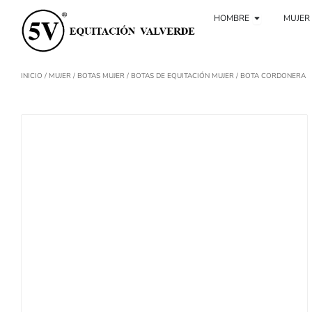
Ir
Ouvrir Hom
al
HOMBRE
MUJER
contenido
INICIO
/
MUJER
/
BOTAS MUJER
/
BOTAS DE EQUITACIÓN MUJER
/ BOTA CORDONERA