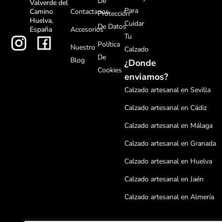
De
Valverde del
Para
Contactanos
Camino
Protección
Huelva,
Cuidar
De Datos
Accesorios
España
Tu
Política
Nuestro
Calzado
De
Blog
¿Donde
Cookies
enviamos?
Calzado artesanal en Sevilla
Calzado artesanal en Cádiz
Calzado artesanal en Málaga
Calzado artesanal en Granada
Calzado artesanal en Huelva
Calzado artesanal en Jaén
Calzado artesanal en Almería
Calzado artesanal en Córdoba