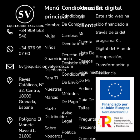
Menú
Condiciones
Atención
Kit digital
principal
al
Condiciones
Este sitio web ha
De Compra
sido financiado a
cliente
Hombre
+34 959 553
través de la del
Mi
Cambios Y
Mujer
546
programa Kit
Cuenta
Devoluciones
Niños
+34 676 98
Digital del Plan de
Lista De
07 60
Derecho De
Recuperación,
Guarnicioneria
Deseos
Desistimiento
Transformación y
5v@equitacionvalverde.com
Diseñamos
Seguimiento
Resiliencia.
Condiciones
Para Ti
Reyes
De Mi
De Envío
Católicos, Nº
Pedido
Nuestras
32, Centro,
Métodos
18009
Marcas
Guía De
De Pago
Granada,
España
Tallas
Hazte
Aviso
Distribuidor
Preguntas
Polígono El
Legal
Monete
Frecuentes
Sobre
Nave 31,
Política
Nosotros
21600
Consejos