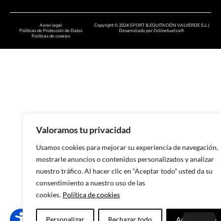
Calzado artesanal en Badajoz
Aviso legal
Copyright © 2024 SPORT & EQUITACIÓN VALVERDE S.L |
Calzado artesanal en Cáceres
Políticas de Protección de Datos
Desarrollado por
Onlinehuelva®
Políticas de cookies
Calzado artesanal en Salamanc
Calzado artesanal en León
Calzado artesanal en Zamora
Calzado artesanal en Asturias
Calzado artesanal en Lugo
Valoramos tu privacidad
Calzado artesanal en Ourense
Usamos cookies para mejorar su experiencia de navegación,
Calzado artesanal en Ponteved
mostrarle anuncios o contenidos personalizados y analizar
nuestro tráfico. Al hacer clic en “Aceptar todo” usted da su
Calzado artesanal en A Coruña
consentimiento a nuestro uso de las
Calzado artesanal en Murcia
cookies.
Política de cookies
Calzado artesanal en Alicante
Personalizar
Rechazar todo
Aceptar todo