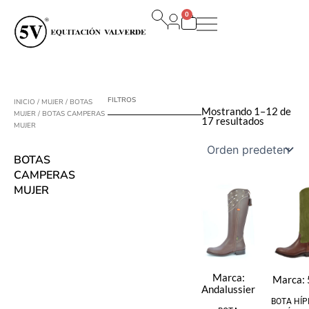
Ir
0
al
Carrito
contenido
FILTROS
INICIO
/
MUJER
/
BOTAS
Mostrando 1–12 de
MUJER
/ BOTAS CAMPERAS
17 resultados
MUJER
BOTAS
CAMPERAS
MUJER
Marca:
Marca:
Andalussier
BOTA HÍP