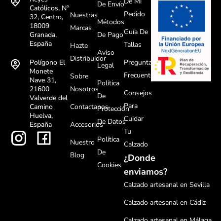
De Mi
De Envío
Católicos, Nº
Pedido
Nuestras
32, Centro,
Métodos
18009
Marcas
Guía De
De Pago
Granada,
España
Tallas
Hazte
Aviso
Distribuidor
Preguntas
Polígono El
Legal
Monete
Frecuentes
Sobre
Nave 31,
Política
Nosotros
21600
Consejos
De
Valverde del
Para
Contactanos
Camino
Protección
Huelva,
Cuidar
De Datos
Accesorios
España
Tu
Política
Nuestro
Calzado
De
Blog
¿Donde
Cookies
enviamos?
Calzado artesanal en Sevilla
Calzado artesanal en Cádiz
Calzado artesanal en Málaga