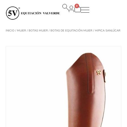
Ir
0
al
Carrito
contenido
INICIO
/
MUJER
/
BOTAS MUJER
/
BOTAS DE EQUITACIÓN MUJER
/ HIPICA SANLÚCAR