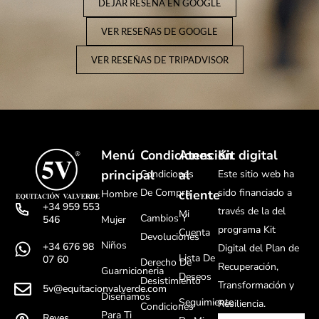
DEJAR RESEÑA EN GOOGLE
VER RESEÑAS DE GOOGLE
VER RESEÑAS DE TRIPADVISOR
Menú
Condiciones
Atención
Kit digital
principal
al
Condiciones
Este sitio web ha
De Compra
sido financiado a
cliente
Hombre
+34 959 553
través de la del
Mi
Cambios Y
Mujer
546
programa Kit
Cuenta
Devoluciones
Niños
+34 676 98
Digital del Plan de
Lista De
07 60
Derecho De
Recuperación,
Guarnicioneria
Deseos
Desistimiento
Transformación y
5v@equitacionvalverde.com
Diseñamos
Seguimiento
Resiliencia.
Condiciones
Para Ti
Reyes