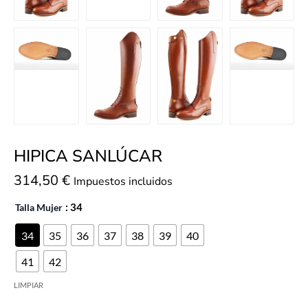
HIPICA SANLÚCAR
314,50
€
Impuestos incluidos
Talla Mujer
: 34
34
35
36
37
38
39
40
41
42
LIMPIAR