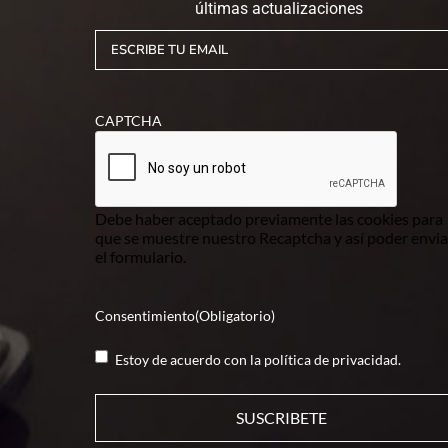
últimas actualizaciones
ESCRIBE
TU
EMAIL
(Obligatorio)
CAPTCHA
Debe haber aceptado previamente las cookies para
que se muestre nuestro Recaptcha y así poder envia
el formulario.
Consentimiento
(Obligatorio)
Estoy de acuerdo con la
política de privacidad
.