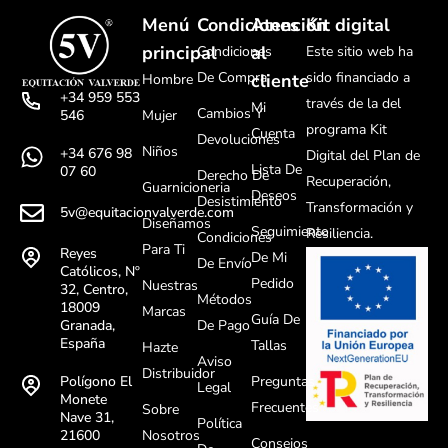
Menú
Condiciones
Atención
Kit digital
principal
al
Condiciones
Este sitio web ha
De Compra
sido financiado a
cliente
Hombre
+34 959 553
través de la del
Mi
Cambios Y
Mujer
546
programa Kit
Cuenta
Devoluciones
Niños
+34 676 98
Digital del Plan de
Lista De
07 60
Derecho De
Recuperación,
Guarnicioneria
Deseos
Desistimiento
Transformación y
5v@equitacionvalverde.com
Diseñamos
Seguimiento
Resiliencia.
Condiciones
Para Ti
Reyes
De Mi
De Envío
Católicos, Nº
Pedido
Nuestras
32, Centro,
Métodos
18009
Marcas
Guía De
De Pago
Granada,
España
Tallas
Hazte
Aviso
Distribuidor
Preguntas
Polígono El
Legal
Monete
Frecuentes
Sobre
Nave 31,
Política
Nosotros
21600
Consejos