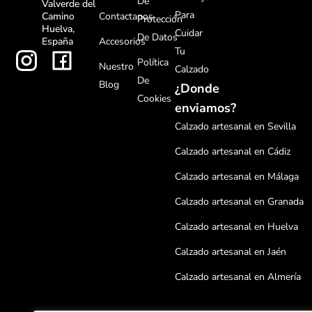
De
Valverde del
Para
Contactanos
Camino
Protección
Huelva,
Cuidar
De Datos
Accesorios
España
Tu
Política
Nuestro
Calzado
De
Blog
¿Donde
Cookies
enviamos?
Calzado artesanal en Sevilla
Calzado artesanal en Cádiz
Calzado artesanal en Málaga
Calzado artesanal en Granada
Calzado artesanal en Huelva
Calzado artesanal en Jaén
Calzado artesanal en Almería
Calzado artesanal en Córdoba