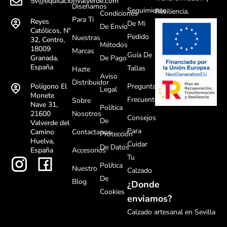
5v@equitacionvalverde.com
Diseñamos
Seguimiento
Resiliencia.
Condiciones
Para Ti
Reyes
De Mi
De Envío
Católicos, Nº
Pedido
Nuestras
32, Centro,
Métodos
18009
Marcas
Guía De
De Pago
Granada,
España
Tallas
Hazte
Aviso
Distribuidor
Preguntas
Polígono El
Legal
Monete
Frecuentes
Sobre
Nave 31,
Política
Nosotros
21600
Consejos
De
Valverde del
Para
Contactanos
Camino
Protección
Huelva,
Cuidar
De Datos
Accesorios
España
Tu
Política
Nuestro
Calzado
De
Blog
¿Donde
Cookies
enviamos?
Calzado artesanal en Sevilla