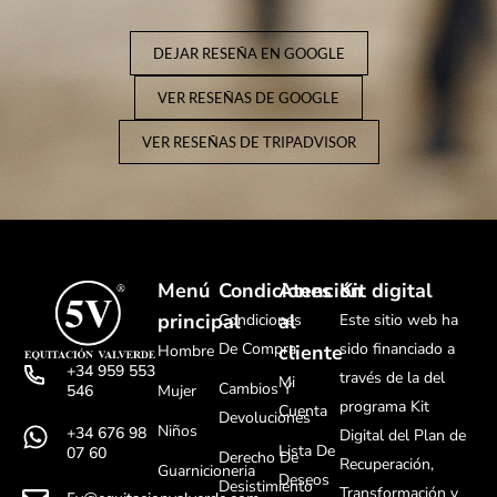
DEJAR RESEÑA EN GOOGLE
VER RESEÑAS DE GOOGLE
VER RESEÑAS DE TRIPADVISOR
Menú
Condiciones
Atención
Kit digital
principal
al
Condiciones
Este sitio web ha
De Compra
sido financiado a
cliente
Hombre
+34 959 553
través de la del
Mi
Cambios Y
Mujer
546
programa Kit
Cuenta
Devoluciones
Niños
+34 676 98
Digital del Plan de
Lista De
07 60
Derecho De
Recuperación,
Guarnicioneria
Deseos
Desistimiento
Transformación y