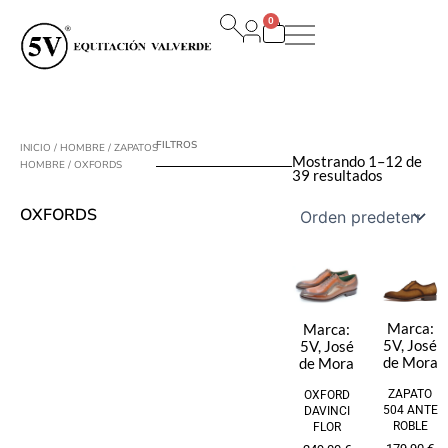
Ir
0
al
Carrito
contenido
FILTROS
INICIO
/
HOMBRE
/
ZAPATOS
Mostrando 1–12 de
HOMBRE
/ OXFORDS
39 resultados
OXFORDS
Marca:
Marca:
5V
,
José
5V
,
José
de Mora
de Mora
ZAPATO
OXFORD
504 ANTE
DAVINCI
ROBLE
FLOR