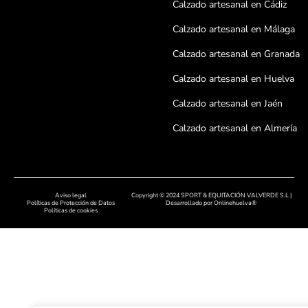
Calzado artesanal en Cádiz
Calzado artesanal en Málaga
Calzado artesanal en Granada
Calzado artesanal en Huelva
Calzado artesanal en Jaén
Calzado artesanal en Almería
Calzado artesanal en Córdoba
Calzado artesanal en Badajoz
Aviso legal
Copyright © 2024 SPORT & EQUITACIÓN VALVERDE S.L |
Calzado artesanal en Cáceres
Políticas de Protección de Datos
Desarrollado por
Onlinehuelva®
Políticas de cookies
Calzado artesanal en Salamanc
Calzado artesanal en León
Calzado artesanal en Zamora
Calzado artesanal en Asturias