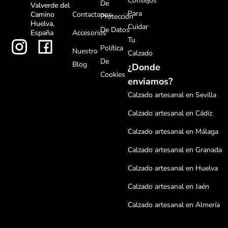
Consejos
De
Valverde del
Para
Contactanos
Camino
Protección
Huelva,
Cuidar
De Datos
Accesorios
España
Tu
Política
Nuestro
Calzado
De
Blog
¿Donde
Cookies
enviamos?
Calzado artesanal en Sevilla
Calzado artesanal en Cádiz
Calzado artesanal en Málaga
Calzado artesanal en Granada
Calzado artesanal en Huelva
Calzado artesanal en Jaén
Calzado artesanal en Almería
Calzado artesanal en Córdoba