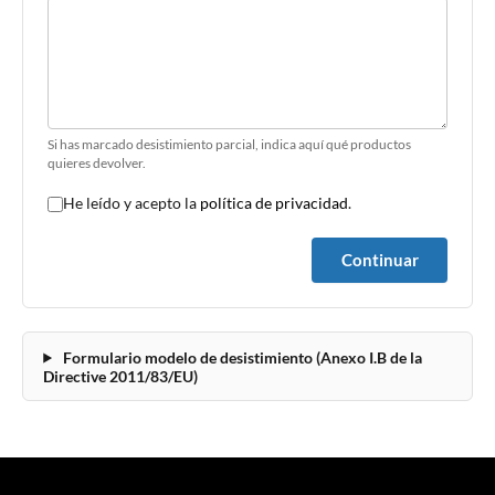
Si has marcado desistimiento parcial, indica aquí qué productos
quieres devolver.
He leído y acepto la
política de privacidad
.
Continuar
Formulario modelo de desistimiento (Anexo I.B de la
Directive 2011/83/EU)