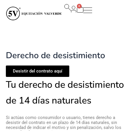
Ir
0
al
Carrito
contenido
Derecho de desistimiento
Desistir del contrato aquí
Tu derecho de desistimiento
de 14 días naturales
Si actúas como consumidor o usuario, tienes derecho a
desistir del contrato en un plazo de 14 días naturales, sin
necesidad de indicar el motivo y sin penalización, salvo los