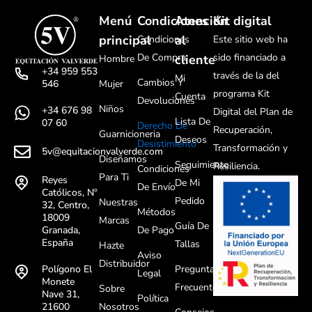
Menú
Condiciones
Atención
Kit digital
principal
al
Condiciones
Este sitio web ha
De Compra
sido financiado a
cliente
Hombre
+34 959 553
través de la del
Mi
Cambios Y
Mujer
546
programa Kit
Cuenta
Devoluciones
Niños
+34 676 98
Digital del Plan de
Lista De
07 60
Derecho De
Recuperación,
Guarnicioneria
Deseos
Desistimiento
Transformación y
5v@equitacionvalverde.com
Diseñamos
Seguimiento
Resiliencia.
Condiciones
Para Ti
Reyes
De Mi
De Envío
Católicos, Nº
Pedido
Nuestras
32, Centro,
Métodos
18009
Marcas
Guía De
De Pago
Granada,
España
Tallas
Hazte
Aviso
Distribuidor
Preguntas
Polígono El
Legal
Monete
Frecuentes
Sobre
Nave 31,
Política
Nosotros
21600