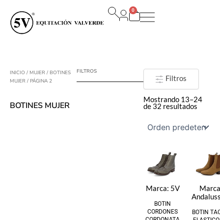
Ir
0
al
Carrito
contenido
FILTROS
INICIO
/
MUJER
/
BOTINES
Filtros
MUJER
/ PÁGINA 2
Mostrando 13–24
BOTINES MUJER
de 32 resultados
Marca:
5V
Marca
Andaluss
BOTIN
CORDONES
BOTIN TA
CORDONATA
ELASTICO