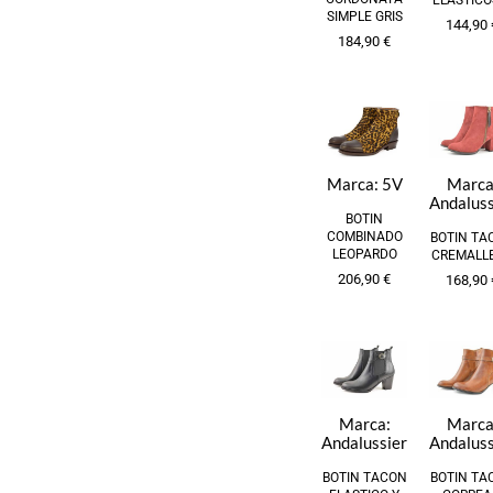
SIMPLE GRIS
144,90
184,90
€
Marca:
5V
Marca
Andaluss
BOTIN
COMBINADO
BOTIN TA
LEOPARDO
CREMALL
206,90
€
168,90
Marca:
Marca
Andalussier
Andaluss
BOTIN TACON
BOTIN TA