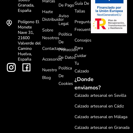
Marcas
Guía De
De Pago
Granada,
España
Tallas
Hazte
Aviso
Distribuidor
Preguntas
Polígono El
Legal
Monete
Frecuentes
Sobre
Nave 31,
Política
Nosotros
21600
Consejos
De
Valverde del
Para
Contactanos
Camino
Protección
Huelva,
Cuidar
De Datos
Accesorios
España
Tu
Política
Nuestro
Calzado
De
Blog
¿Donde
Cookies
enviamos?
Calzado artesanal en Sevilla
Calzado artesanal en Cádiz
Calzado artesanal en Málaga
Calzado artesanal en Granada