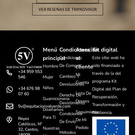
VER RESEÑAS DE TRIPADVISOR
Menú
Condiciones
Atención
Kit digital
principal
al
Condiciones
Este sitio web ha
De Compra
sido financiado a
cliente
Hombre
+34 959 553
través de la del
Mi
Cambios Y
Mujer
546
programa Kit
Cuenta
Devoluciones
Niños
+34 676 98
Digital del Plan de
Lista De
07 60
Derecho De
Recuperación,
Guarnicioneria
Deseos
Desistimiento
Transformación y
5v@equitacionvalverde.com
Diseñamos
Seguimiento
Resiliencia.
Condiciones
Para Ti
Reyes
De Mi
De Envío
Católicos, Nº
Pedido
Nuestras
32, Centro,
Métodos
18009