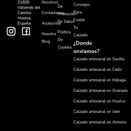
Nosotros
21600
Consejos
De
Valverde del
Para
Contactanos
Camino
Protección
Huelva,
Cuidar
De Datos
Accesorios
España
Tu
Política
Nuestro
Calzado
De
Blog
¿Donde
Cookies
enviamos?
Calzado artesanal en Sevilla
Calzado artesanal en Cádiz
Calzado artesanal en Málaga
Calzado artesanal en Granada
Calzado artesanal en Huelva
Calzado artesanal en Jaén
Calzado artesanal en Almería