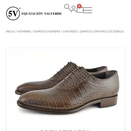
Ir
0
al
Carrito
contenido
INICIO
/
HOMBRE
/
ZAPATOS HOMBRE
/
OXFORDS
/ ZAPATOS OXFORD COCODRILO