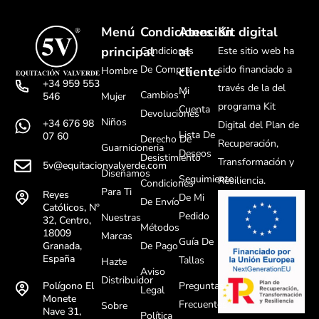
Menú
Condiciones
Atención
Kit digital
principal
al
Condiciones
Este sitio web ha
De Compra
sido financiado a
cliente
Hombre
+34 959 553
través de la del
Mi
Cambios Y
Mujer
546
programa Kit
Cuenta
Devoluciones
Niños
+34 676 98
Digital del Plan de
Lista De
07 60
Derecho De
Recuperación,
Guarnicioneria
Deseos
Desistimiento
Transformación y
5v@equitacionvalverde.com
Diseñamos
Seguimiento
Resiliencia.
Condiciones
Para Ti
Reyes
De Mi
De Envío
Católicos, Nº
Pedido
Nuestras
32, Centro,
Métodos
18009
Marcas
Guía De
De Pago
Granada,
España
Tallas
Hazte
Aviso
Distribuidor
Preguntas
Polígono El
Legal
Monete
Frecuentes
Sobre
Nave 31,
Política