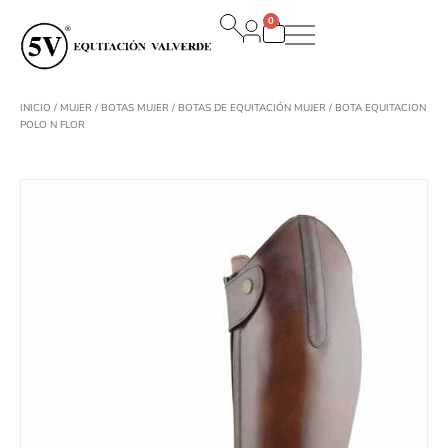
Ir
0
al
Carrito
contenido
INICIO
/
MUJER
/
BOTAS MUJER
/
BOTAS DE EQUITACIÓN MUJER
/ BOTA EQUITACION
POLO N FLOR