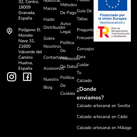
Nuestras
32, Centro,
Métodos
18009
Marcas
Guía De
De Pago
Granada,
España
Tallas
Hazte
Aviso
Distribuidor
Preguntas
Polígono El
Legal
Monete
Frecuentes
Sobre
Nave 31,
Política
Nosotros
21600
Consejos
De
Valverde del
Para
Contactanos
Camino
Protección
Huelva,
Cuidar
De Datos
Accesorios
España
Tu
Política
Nuestro
Calzado
De
Blog
¿Donde
Cookies
enviamos?
Calzado artesanal en Sevilla
Calzado artesanal en Cádiz
Calzado artesanal en Málaga