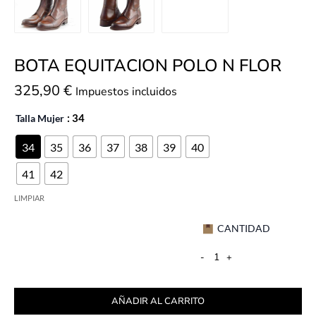
BOTA EQUITACION POLO N FLOR
325,90
€
Impuestos incluidos
Talla Mujer
: 34
34
35
36
37
38
39
40
41
42
LIMPIAR
CANTIDAD
-
+
AÑADIR AL CARRITO