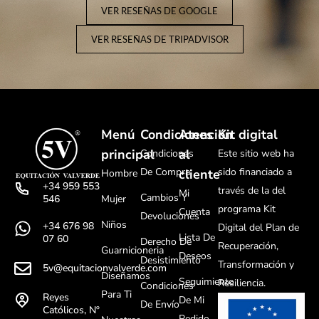
VER RESEÑAS DE GOOGLE
VER RESEÑAS DE TRIPADVISOR
Menú
Condiciones
Atención
Kit digital
principal
al
Condiciones
Este sitio web ha
De Compra
sido financiado a
cliente
Hombre
+34 959 553
través de la del
Mi
Cambios Y
Mujer
546
programa Kit
Cuenta
Devoluciones
Niños
+34 676 98
Digital del Plan de
Lista De
07 60
Derecho De
Recuperación,
Guarnicioneria
Deseos
Desistimiento
Transformación y
5v@equitacionvalverde.com
Diseñamos
Seguimiento
Resiliencia.
Condiciones
Para Ti
Reyes
De Mi
De Envío
Católicos, Nº
Pedido