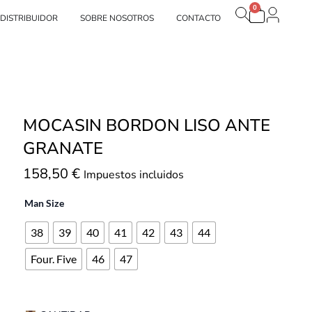
0
Carrito
estras marcas
DISTRIBUIDOR
SOBRE NOSOTROS
CONTACTO
MOCASIN BORDON LISO ANTE
GRANATE
158,50
€
Impuestos incluidos
Man Size
38
39
40
41
42
43
44
Four. Five
46
47