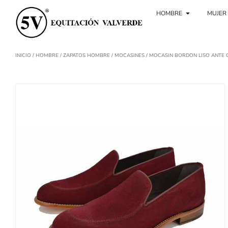
Ir
Abierto Ho
al
HOMBRE
MUJER
contenido
INICIO
/
HOMBRE
/
ZAPATOS HOMBRE
/
MOCASINES
/ MOCASIN BORDON LISO ANTE 