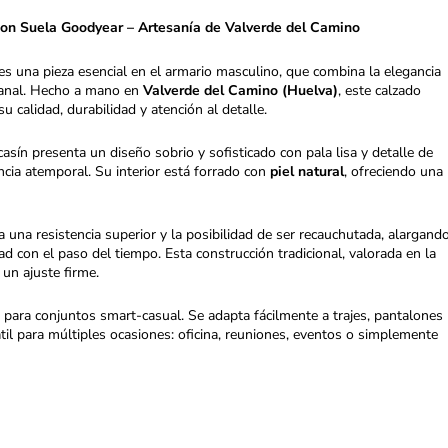
con Suela Goodyear – Artesanía de Valverde del Camino
es una pieza esencial en el armario masculino, que combina la elegancia
tesanal. Hecho a mano en
Valverde del Camino (Huelva)
, este calzado
u calidad, durabilidad y atención al detalle.
casín presenta un diseño sobrio y sofisticado con pala lisa y detalle de
ncia atemporal. Su interior está forrado con
piel natural
, ofreciendo una
a una resistencia superior y la posibilidad de ser recauchutada, alargand
d con el paso del tiempo. Esta construcción tradicional, valorada en la
 un ajuste firme.
para conjuntos smart-casual. Se adapta fácilmente a trajes, pantalones
til para múltiples ocasiones: oficina, reuniones, eventos o simplemente