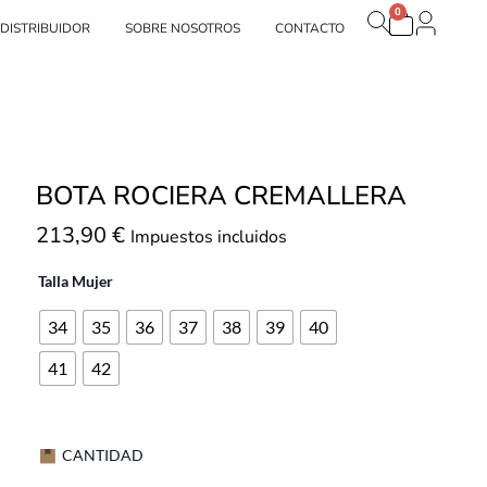
0
Carrito
tras marcas
DISTRIBUIDOR
SOBRE NOSOTROS
CONTACTO
BOTA ROCIERA CREMALLERA
213,90
€
Impuestos incluidos
Talla Mujer
34
35
36
37
38
39
40
41
42
CANTIDAD