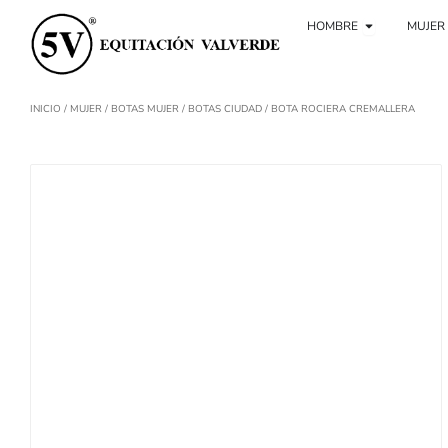
Ir
Ouvrir Hom
al
HOMBRE
MUJER
contenido
INICIO
/
MUJER
/
BOTAS MUJER
/
BOTAS CIUDAD
/ BOTA ROCIERA CREMALLERA