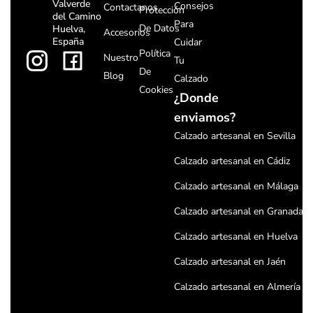
Valverde
Consejos
Contactanos
Protección
del Camino
Para
De Datos
Huelva,
Accesorios
España
Cuidar
Política
Nuestro
Tu
De
Blog
Calzado
Cookies
¿Donde
enviamos?
Calzado artesanal en Sevilla
Calzado artesanal en Cádiz
Calzado artesanal en Málaga
Calzado artesanal en Granada
Calzado artesanal en Huelva
Calzado artesanal en Jaén
Calzado artesanal en Almería
Calzado artesanal en Córdoba