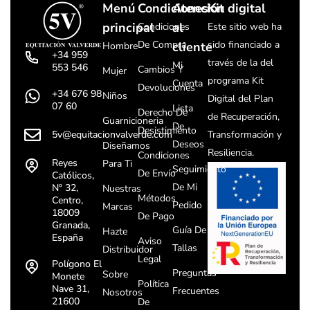
Menú
Condiciones
Atención
Kit digital
principal
al
Condiciones
Este sitio web ha
De Compra
sido financiado a
cliente
Hombre
+34 959
través de la del
Mi
553 546
Cambios Y
Mujer
programa Kit
Cuenta
Devoluciones
+34 676 98
Niños
Digital del Plan
07 60
Lista
Derecho De
de Recuperación,
Guarnicioneria
De
Desistimiento
5v@equitacionvalverde.com
Transformación y
Deseos
Diseñamos
Resiliencia.
Condiciones
Reyes
Para Ti
Seguimiento
De Envío
Católicos,
De Mi
Nº 32,
Nuestras
Métodos
Centro,
Pedido
Marcas
18009
De Pago
Granada,
Guía De
Hazte
España
Aviso
Tallas
Distribuidor
Legal
Polígono El
Preguntas
Sobre
Monete
Política
Nave 31,
Frecuentes
Nosotros
21600
De