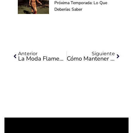
Próxima Temporada: Lo Que
Deberías Saber
Ant
Siguie
Anterior
Siguiente
La Moda Flamenca Como Embajadora De La Marca España
Cómo Mantener En Óptimas Condiciones Tus Botas De Equitación