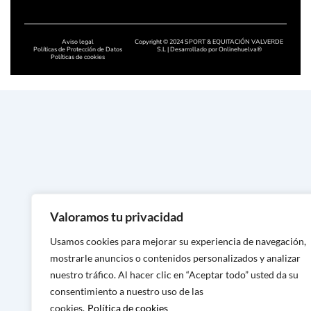
Calzado artesanal en Badajoz
Aviso legal
Copyright © 2024 SPORT & EQUITACIÓN VALVERDE
Calzado artesanal en Cáceres
Políticas de Protección de Datos
S.L | Desarrollado por
Onlinehuelva®
Políticas de cookies
Calzado artesanal en Salamanc
Calzado artesanal en León
Calzado artesanal en Zamora
Calzado artesanal en Asturias
Calzado artesanal en Lugo
Calzado artesanal en Ourense
Valoramos tu privacidad
Calzado artesanal en Pontevedr
Usamos cookies para mejorar su experiencia de navegación,
Calzado artesanal en A Coruña
mostrarle anuncios o contenidos personalizados y analizar
Calzado artesanal en Murcia
nuestro tráfico. Al hacer clic en “Aceptar todo” usted da su
consentimiento a nuestro uso de las
Calzado artesanal en Alicante
cookies.
Política de cookies