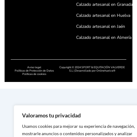
Calzado artesanal en Granada
Calzado artesanal en Huelva
Calzado artesanal en Jaén
Calzado artesanal en Almería
Calzado artesanal en Córdoba
Calzado artesanal en Badajoz
Aviso legal
Copyright © 2024 SPORT & EQUITACIÓN VALVERDE
Calzado artesanal en Cáceres
Políticas de Protección de Datos
S.L | Desarrollado por
Onlinehuelva®
Políticas de cookies
Calzado artesanal en Salamanc
Calzado artesanal en León
Calzado artesanal en Zamora
Calzado artesanal en Asturias
Valoramos tu privacidad
Calzado artesanal en Lugo
Usamos cookies para mejorar su experiencia de navegación,
mostrarle anuncios o contenidos personalizados y analizar
Calzado artesanal en Ourense