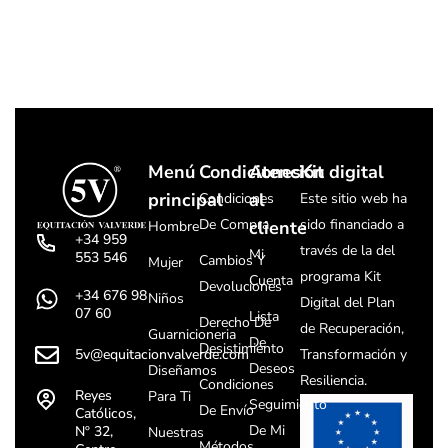
Menú
Condiciones
Atención
Kit digital
principal
al
Condiciones
Este sitio web ha
De Compra
sido financiado a
cliente
Hombre
+34 959
través de la del
Mi
553 546
Cambios Y
Mujer
programa Kit
Cuenta
Devoluciones
+34 676 98
Niños
Digital del Plan
07 60
Lista
Derecho De
de Recuperación,
Guarnicioneria
De
Desistimiento
5v@equitacionvalverde.com
Transformación y
Deseos
Diseñamos
Resiliencia.
Condiciones
Reyes
Para Ti
Seguimiento
De Envío
Católicos,
De Mi
Nº 32,
Nuestras
Métodos