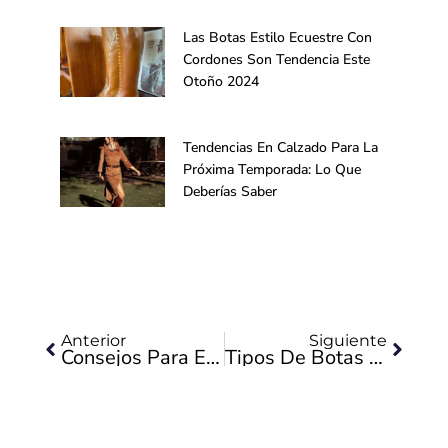
Las Botas Estilo Ecuestre Con
Cordones Son Tendencia Este
Otoño 2024
Tendencias En Calzado Para La
Próxima Temporada: Lo Que
Deberías Saber
Ant
Siguie
Anterior
Siguiente
Consejos Para Elegir Las Botas Adecuadas Para Equitación
Tipos De Botas 5V-Equitación Valverde