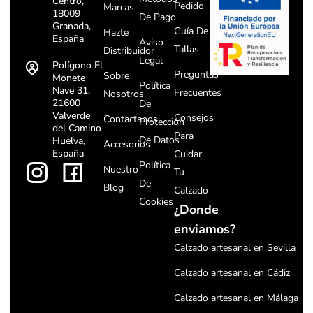
Centro,
Pedido
Marcas
18009
De Pago
Granada,
Guía De
Hazte
España
Aviso
Tallas
Distribuidor
Legal
Polígono El
Preguntas
Sobre
Monete
Política
Nave 31,
Frecuentes
Nosotros
21600
De
Valverde
Consejos
Contactanos
Protección
del Camino
Para
De Datos
Huelva,
Accesorios
España
Cuidar
Política
Nuestro
Tu
De
Blog
Calzado
Cookies
¿Donde
enviamos?
Calzado artesanal en Sevilla
Calzado artesanal en Cádiz
Calzado artesanal en Málaga