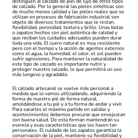
distinguen al calzado de piél de lujo de otros tipos
de calzado. Por lo general las pieles sintéticas son
de mucho menos calidad y las pieles reales que se
utilizan en procesos de fabricación industrial son
objeto de diversos tratamientos que le restan,
flexibilidad, porosidad, textura y brillo. Unas botas
o zapatos hechos con piel auténtica de calidad y
que reciban los cuidados adecuados pueden durar
toda una vida. El cuero natural es muy resistente
pero con el tiempo y la acción de agentes externos
como el agua, la humedad, el calor, el sol pueden
sufrir agresiones. Para mantener la naturalidad de
este tipo de calzado es importante nutrir y
proteger nuestro calzado, lo que permitirá un uso
más longevo y agradable.
El calzado artesanal se vuelve más personal a
medida que lo vamos utilizadando, adquiriendo la
forma de nuestro pié de forma natural,
amoldándose a tu pié y a tu forma de andar y vivir.
Para sacarles el máximo partido en salidas y
acontecimientos debemos procurar que envejezcan
con buena salud. De esta forman mantendrán su
esencia y esas características que los hacen tan
personales. El cuidado de los zapatos garantiza la
conservación de la piel, mantiene su flexibilidad y