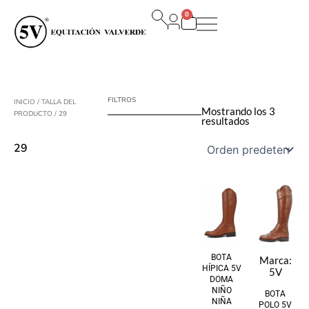
Ir
0
al
Carrito
contenido
FILTROS
INICIO
/ TALLA DEL
Mostrando los 3
PRODUCTO / 29
resultados
29
BOTA
Marca:
HÍPICA 5V
5V
DOMA
NIÑO
BOTA
NIÑA
POLO 5V