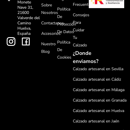
Monete
Frecuentes
Sobre
Nave 31,
Política
Nosotros
21600
Consejos
De
Valverde del
Para
Contactanos
Camino
Protección
Huelva,
Cuidar
De Datos
Accesorios
España
Tu
Política
Nuestro
Calzado
De
Blog
¿Donde
Cookies
enviamos?
Calzado artesanal en Sevilla
Calzado artesanal en Cádiz
Calzado artesanal en Málaga
Calzado artesanal en Granada
Calzado artesanal en Huelva
Calzado artesanal en Jaén