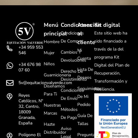
Menú
Condiciones
Atención
Kit digital
principal
al
Condiciones
Este sitio web ha
De Compra
sido financiado a
cliente
Hombre
+34 959 553
través de la del
Mi
Cambios Y
Mujer
546
programa Kit
Cuenta
Devoluciones
Niños
+34 676 98
Digital del Plan de
Lista De
07 60
Derecho De
Recuperación,
Guarnicioneria
Deseos
Desistimiento
Transformación y
5v@equitacionvalverde.com
Diseñamos
Seguimiento
Resiliencia.
Condiciones
Para Ti
Reyes
De Mi
De Envío
Católicos, Nº
Pedido
Nuestras
32, Centro,
Métodos
18009
Marcas
Guía De
De Pago
Granada,
España
Tallas
Hazte
Aviso
Distribuidor
Preguntas
Polígono El
Legal