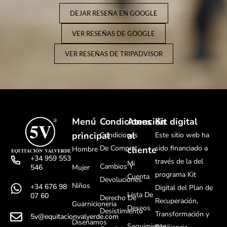
DEJAR RESEÑA EN GOOGLE
VER RESEÑAS DE GOOGLE
VER RESEÑAS DE TRIPADVISOR
Menú
Condiciones
Atención
Kit digital
principal
al
Condiciones
Este sitio web ha
De Compra
sido financiado a
cliente
Hombre
+34 959 553
través de la del
Mi
Cambios Y
Mujer
546
programa Kit
Cuenta
Devoluciones
Niños
+34 676 98
Digital del Plan de
Lista De
07 60
Derecho De
Recuperación,
Guarnicioneria
Deseos
Desistimiento
Transformación y
5v@equitacionvalverde.com
Diseñamos
Seguimiento