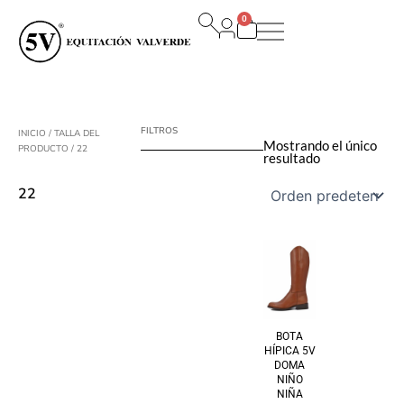
Ir
0
al
Carrito
contenido
FILTROS
INICIO
/ TALLA DEL
Mostrando el único
PRODUCTO / 22
resultado
22
BOTA
HÍPICA 5V
DOMA
NIÑO
NIÑA