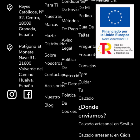
Resiliencia.
Condiciones
Para Ti
Reyes
De Mi
De Envío
Católicos, Nº
Pedido
Nuestras
32, Centro,
Métodos
18009
Marcas
Guía De
De Pago
Granada,
España
Tallas
Hazte
Aviso
Distribuidor
Preguntas
Polígono El
Legal
Monete
Frecuentes
Sobre
Nave 31,
Política
Nosotros
21600
Consejos
De
Valverde del
Para
Contactanos
Camino
Protección
Huelva,
Cuidar
De Datos
Accesorios
España
Tu
Política
Nuestro
Calzado
De
Blog
¿Donde
Cookies
enviamos?
Calzado artesanal en Sevilla
Calzado artesanal en Cádiz