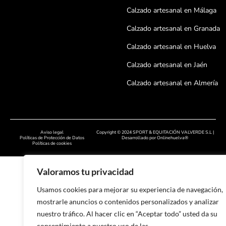
Calzado artesanal en Málaga
Calzado artesanal en Granada
Calzado artesanal en Huelva
Calzado artesanal en Jaén
Calzado artesanal en Almería
Calzado artesanal en Córdoba
Calzado artesanal en Badajoz
Aviso legal
Copyright © 2024 SPORT & EQUITACIÓN VALVERDE S.L |
Calzado artesanal en Cáceres
Políticas de Protección de Datos
Desarrollado por
Onlinehuelva®
Políticas de cookies
Calzado artesanal en Salamanc
Valoramos tu privacidad
Calzado artesanal en León
Usamos cookies para mejorar su experiencia de navegación,
Calzado artesanal en Zamora
mostrarle anuncios o contenidos personalizados y analizar
Calzado artesanal en Asturias
nuestro tráfico. Al hacer clic en “Aceptar todo” usted da su
consentimiento a nuestro uso de las