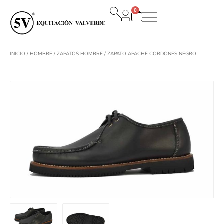
Ir
0
al
Carrito
contenido
INICIO
/
HOMBRE
/
ZAPATOS HOMBRE
/ ZAPATO APACHE CORDONES NEGRO