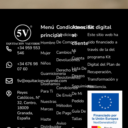
Menú
Condiciones
Atención
Kit digital
principal
al
Condiciones
Este sitio web ha
De Compra
sido financiado a
cliente
Hombre
+34 959 553
través de la del
Mi
Cambios Y
Mujer
546
programa Kit
Cuenta
Devoluciones
Niños
+34 676 98
Digital del Plan de
Lista De
07 60
Derecho De
Recuperación,
Guarnicioneria
Deseos
Desistimiento
Transformación y
5v@equitacionvalverde.com
Diseñamos
Seguimiento
Resiliencia.
Condiciones
Para Ti
Reyes
De Mi
De Envío
Católicos, Nº
Pedido
Nuestras
32, Centro,
Métodos
18009
Marcas
Guía De
De Pago
Granada,
España
Tallas
Hazte
Aviso
Distribuidor