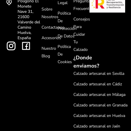
Preguntas
Polígono El
Legal
Monete
Frecuentes
Sobre
Nave 31,
Política
Nosotros
21600
Consejos
De
Valverde del
Para
Contactanos
Camino
Protección
Huelva,
Cuidar
De Datos
Accesorios
España
Tu
Política
Nuestro
Calzado
De
Blog
¿Donde
Cookies
enviamos?
Calzado artesanal en Sevilla
Calzado artesanal en Cádiz
Calzado artesanal en Málaga
Calzado artesanal en Granada
Calzado artesanal en Huelva
Calzado artesanal en Jaén