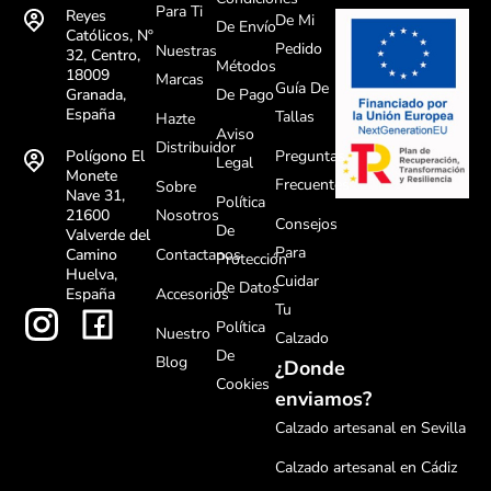
Para Ti
Reyes
De Mi
De Envío
Católicos, Nº
Pedido
Nuestras
32, Centro,
Métodos
18009
Marcas
Guía De
De Pago
Granada,
España
Tallas
Hazte
Aviso
Distribuidor
Preguntas
Polígono El
Legal
Monete
Frecuentes
Sobre
Nave 31,
Política
Nosotros
21600
Consejos
De
Valverde del
Para
Contactanos
Camino
Protección
Huelva,
Cuidar
De Datos
Accesorios
España
Tu
Política
Nuestro
Calzado
De
Blog
¿Donde
Cookies
enviamos?
Calzado artesanal en Sevilla
Calzado artesanal en Cádiz