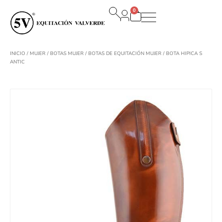
Ir
0
al
Carrito
contenido
INICIO
/
MUJER
/
BOTAS MUJER
/
BOTAS DE EQUITACIÓN MUJER
/ BOTA HIPICA S
ANTIC