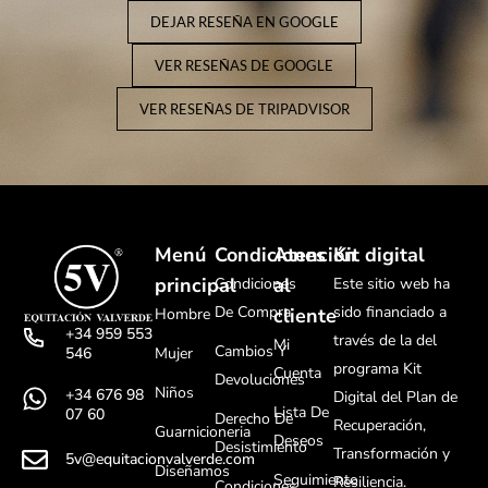
DEJAR RESEÑA EN GOOGLE
VER RESEÑAS DE GOOGLE
VER RESEÑAS DE TRIPADVISOR
Menú
Condiciones
Atención
Kit digital
principal
al
Condiciones
Este sitio web ha
De Compra
sido financiado a
cliente
Hombre
+34 959 553
través de la del
Mi
Cambios Y
Mujer
546
programa Kit
Cuenta
Devoluciones
Niños
+34 676 98
Digital del Plan de
Lista De
07 60
Derecho De
Recuperación,
Guarnicioneria
Deseos
Desistimiento
Transformación y
5v@equitacionvalverde.com
Diseñamos
Seguimiento
Resiliencia.
Condiciones