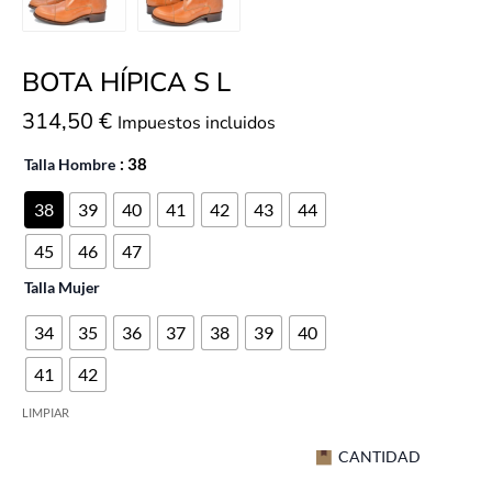
BOTA HÍPICA S L
314,50
€
Impuestos incluidos
Talla Hombre
: 38
38
39
40
41
42
43
44
45
46
47
Talla Mujer
34
35
36
37
38
39
40
41
42
LIMPIAR
CANTIDAD