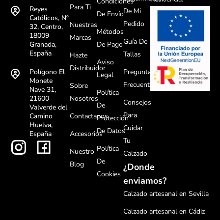
Condiciones
Para Ti
Reyes
De Mi
De Envío
Católicos, Nº
Pedido
Nuestras
32, Centro,
Métodos
18009
Marcas
Guía De
De Pago
Granada,
España
Tallas
Hazte
Aviso
Distribuidor
Preguntas
Polígono El
Legal
Monete
Frecuentes
Sobre
Nave 31,
Política
Nosotros
21600
Consejos
De
Valverde del
Para
Contactanos
Camino
Protección
Huelva,
Cuidar
De Datos
Accesorios
España
Tu
Política
Nuestro
Calzado
De
Blog
¿Donde
Cookies
enviamos?
Calzado artesanal en Sevilla
Calzado artesanal en Cádiz