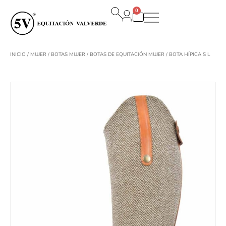
Ir
0
al
Carrito
contenido
INICIO
/
MUJER
/
BOTAS MUJER
/
BOTAS DE EQUITACIÓN MUJER
/ BOTA HÍPICA S L