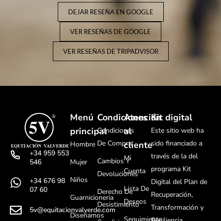
DEJAR RESEÑA EN GOOGLE
VER RESEÑAS DE GOOGLE
VER RESEÑAS DE TRIPADVISOR
Menú
Condiciones
Atención
Kit digital
principal
al
Condiciones
Este sitio web ha
De Compra
sido financiado a
cliente
Hombre
+34 959 553
través de la del
Mi
Cambios Y
Mujer
546
programa Kit
Cuenta
Devoluciones
Niños
+34 676 98
Digital del Plan de
Lista De
07 60
Derecho De
Recuperación,
Guarnicioneria
Deseos
Desistimiento
Transformación y
5v@equitacionvalverde.com
Diseñamos
Seguimiento
Resiliencia.