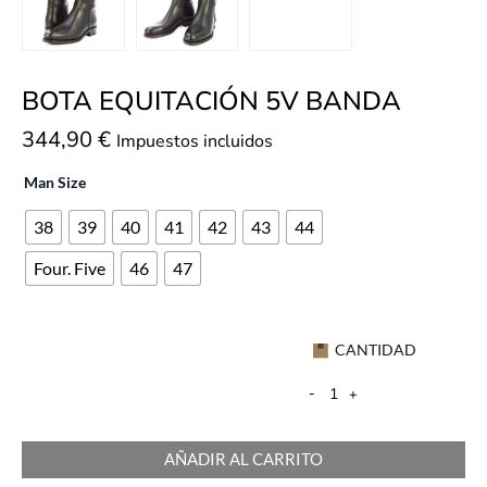
BOTA EQUITACIÓN 5V BANDA
344,90
€
Impuestos incluidos
Man Size
38
39
40
41
42
43
44
Four. Five
46
47
CANTIDAD
-
+
AÑADIR AL CARRITO