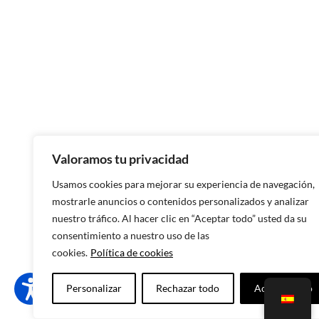
Calzado artesanal en León
Calzado artesanal en Zamora
Calzado artesanal en Asturias
Calzado artesanal en Lugo
Calzado artesanal en Ourense
Calzado artesanal en Ponteved
Valoramos tu privacidad
Calzado artesanal en A Coruña
Usamos cookies para mejorar su experiencia de navegación,
Calzado artesanal en Murcia
mostrarle anuncios o contenidos personalizados y analizar
nuestro tráfico. Al hacer clic en “Aceptar todo” usted da su
Calzado artesanal en Alicante
consentimiento a nuestro uso de las
Calzado artesanal en Valencia
cookies.
Política de cookies
Calzado artesanal en Castellón
Personalizar
Rechazar todo
Aceptar todo
Calzado artesanal en Tarragona