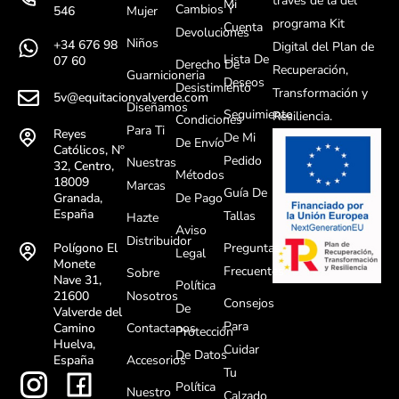
través de la del
Mi
Cambios Y
Mujer
546
programa Kit
Cuenta
Devoluciones
Niños
+34 676 98
Digital del Plan de
Lista De
07 60
Derecho De
Recuperación,
Guarnicioneria
Deseos
Desistimiento
Transformación y
5v@equitacionvalverde.com
Diseñamos
Seguimiento
Resiliencia.
Condiciones
Para Ti
Reyes
De Mi
De Envío
Católicos, Nº
Pedido
Nuestras
32, Centro,
Métodos
18009
Marcas
Guía De
De Pago
Granada,
España
Tallas
Hazte
Aviso
Distribuidor
Preguntas
Polígono El
Legal
Monete
Frecuentes
Sobre
Nave 31,
Política
Nosotros
21600
Consejos
De
Valverde del
Para
Contactanos
Camino
Protección
Huelva,
Cuidar
De Datos
Accesorios
España
Tu
Política
Nuestro
Calzado