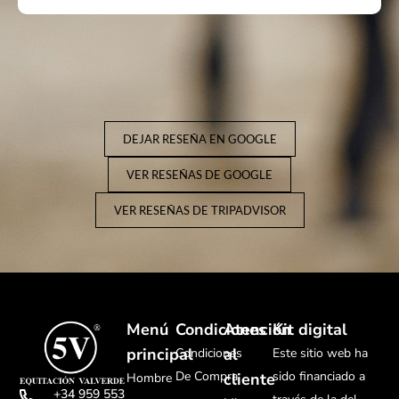
DEJAR RESEÑA EN GOOGLE
VER RESEÑAS DE GOOGLE
VER RESEÑAS DE TRIPADVISOR
Menú
Condiciones
Atención
Kit digital
principal
al
Condiciones
Este sitio web ha
De Compra
sido financiado a
cliente
Hombre
+34 959 553