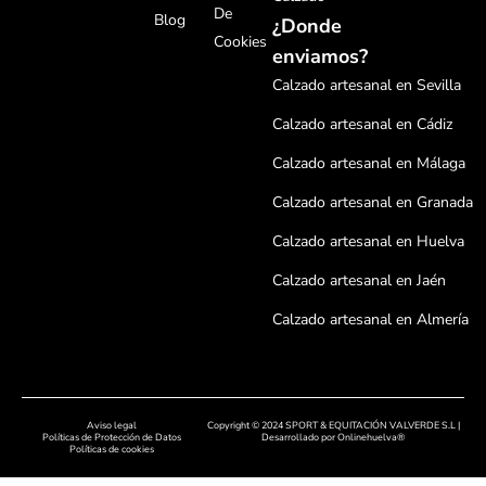
De
Blog
¿Donde
Cookies
enviamos?
Calzado artesanal en Sevilla
Calzado artesanal en Cádiz
Calzado artesanal en Málaga
Calzado artesanal en Granada
Calzado artesanal en Huelva
Calzado artesanal en Jaén
Calzado artesanal en Almería
Calzado artesanal en Córdoba
Calzado artesanal en Badajoz
Aviso legal
Copyright © 2024 SPORT & EQUITACIÓN VALVERDE S.L |
Calzado artesanal en Cáceres
Políticas de Protección de Datos
Desarrollado por
Onlinehuelva®
Políticas de cookies
Calzado artesanal en Salamanc