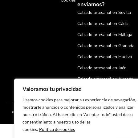
Cookies
enviamos?
Calzado artesanal en Sevilla
Calzado artesanal en Cádiz
Calzado artesanal en Málaga
Calzado artesanal en Granada
Calzado artesanal en Huelva
Calzado artesanal en Jaén
Calzado artesanal en Almería
Valoramos tu privacidad
Calzado artesanal en Córdoba
Usamos cookies para mejorar su experiencia de navegación,
Calzado artesanal en Badajoz
mostrarle anuncios o contenidos personalizados y analizar
Aviso legal
Copyright © 2024 SPORT & EQUITACIÓN VALVERDE S.L |
Calzado artesanal en Cáceres
Políticas de Protección de Datos
Desarrollado por
Onlinehuelva®
nuestro tráfico. Al hacer clic en “Aceptar todo” usted da su
Políticas de cookies
consentimiento a nuestro uso de las
Calzado artesanal en Salamanc
cookies.
Política de cookies
Calzado artesanal en León