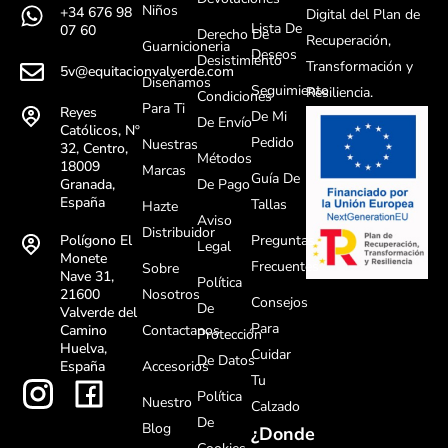
Niños
+34 676 98
Digital del Plan de
Lista De
07 60
Derecho De
Recuperación,
Guarnicioneria
Deseos
Desistimiento
Transformación y
5v@equitacionvalverde.com
Diseñamos
Seguimiento
Resiliencia.
Condiciones
Para Ti
Reyes
De Mi
De Envío
Católicos, Nº
Pedido
Nuestras
32, Centro,
Métodos
18009
Marcas
Guía De
De Pago
Granada,
España
Tallas
Hazte
Aviso
Distribuidor
Preguntas
Polígono El
Legal
Monete
Frecuentes
Sobre
Nave 31,
Política
Nosotros
21600
Consejos
De
Valverde del
Para
Contactanos
Camino
Protección
Huelva,
Cuidar
De Datos
Accesorios
España
Tu
Política
Nuestro
Calzado
De
Blog
¿Donde