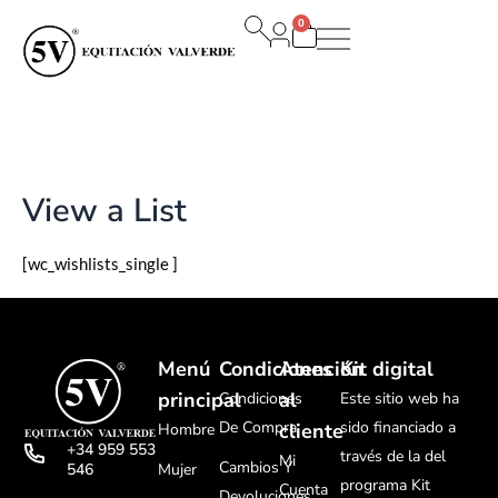
Ir
0
al
Carrito
contenido
View a List
[wc_wishlists_single ]
Menú
Condiciones
Atención
Kit digital
principal
al
Condiciones
Este sitio web ha
De Compra
sido financiado a
cliente
Hombre
+34 959 553
través de la del
Mi
Cambios Y
Mujer
546
programa Kit
Cuenta
Devoluciones