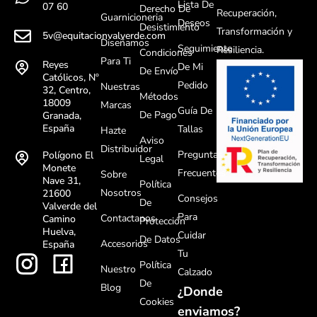
Lista De
07 60
Derecho De
Recuperación,
Guarnicioneria
Deseos
Desistimiento
Transformación y
5v@equitacionvalverde.com
Diseñamos
Seguimiento
Resiliencia.
Condiciones
Para Ti
Reyes
De Mi
De Envío
Católicos, Nº
Pedido
Nuestras
32, Centro,
Métodos
18009
Marcas
Guía De
De Pago
Granada,
España
Tallas
Hazte
Aviso
Distribuidor
Preguntas
Polígono El
Legal
Monete
Frecuentes
Sobre
Nave 31,
Política
Nosotros
21600
Consejos
De
Valverde del
Para
Contactanos
Camino
Protección
Huelva,
Cuidar
De Datos
Accesorios
España
Tu
Política
Nuestro
Calzado
De
Blog
¿Donde
Cookies
enviamos?