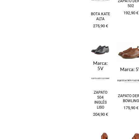
ZAPATO DE
502
192,90
€
BOTA KATE
ALTA
275,90
€
Marca:
5V
Marca:
5
ZAPATO
ZAPATO DE
504
BOWLING
INGLÉS
LISO
175,90
€
204,90
€