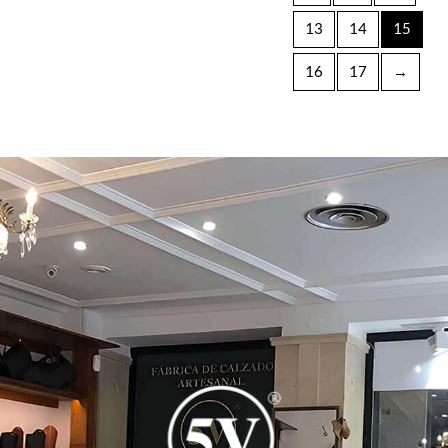
13
14
15
16
17
→