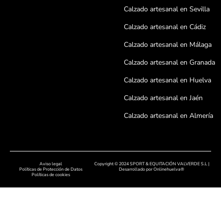
Calzado artesanal en Sevilla
Calzado artesanal en Cádiz
Calzado artesanal en Málaga
Calzado artesanal en Granada
Calzado artesanal en Huelva
Calzado artesanal en Jaén
Calzado artesanal en Almería
Calzado artesanal en Córdoba
Calzado artesanal en Badajoz
Aviso legal
Copyright © 2024 SPORT & EQUITACIÓN VALVERDE S.L |
Calzado artesanal en Cáceres
Políticas de Protección de Datos
Desarrollado por
Onlinehuelva®
Políticas de cookies
Calzado artesanal en Salamanc
Calzado artesanal en León