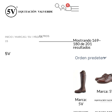
Ir
0
al
Carrito
contenido
FILTROS
INICIO
/ MARCAS /
5V
/ PÁGINA
Mostrando 169–
15
180 de 201
resultados
5V
Marca:
5
Marca:
5V