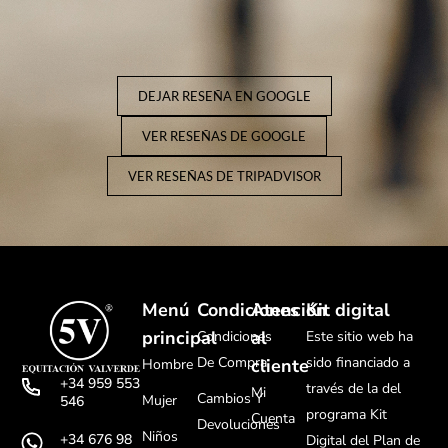
DEJAR RESEÑA EN GOOGLE
VER RESEÑAS DE GOOGLE
VER RESEÑAS DE TRIPADVISOR
Menú
Condiciones
Atención
Kit digital
principal
al
Condiciones
Este sitio web ha
De Compra
sido financiado a
cliente
Hombre
+34 959 553
través de la del
Mi
Cambios Y
Mujer
546
programa Kit
Cuenta
Devoluciones
Niños
+34 676 98
Digital del Plan de