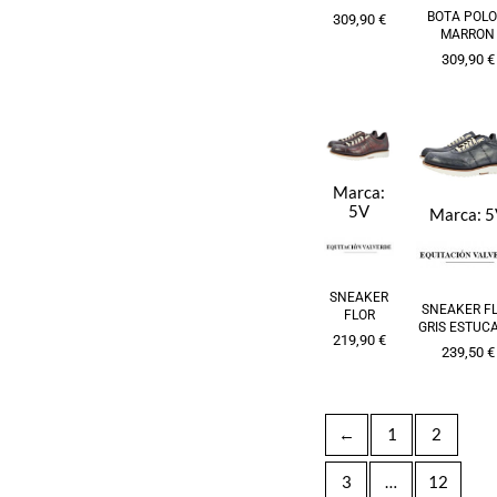
BOTA POLO
309,90
€
MARRON
309,90
€
Marca:
5V
Marca:
5
SNEAKER
SNEAKER F
FLOR
GRIS ESTUC
219,90
€
239,50
€
←
1
2
3
…
12