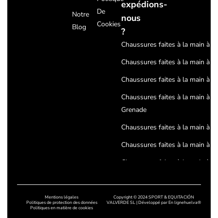
expédions-
De
Notre
nous
Cookies
Blog
?
Chaussures faites à la main à Sé
Chaussures faites à la main à C
Chaussures faites à la main à 
Chaussures faites à la main à
Grenade
Chaussures faites à la main à H
Chaussures faites à la main à J
Chaussures faites à la main à A
Chaussures faites à la main à
Cordoue
Mentions légales
Copyright © 2024 SPORT & EQUITACIÓN
Politiques de protection des données
VALVERDE SL | Développé par
En lignehuelva®
Politiques en matière de cookies
Chaussures artisanales à Badaj