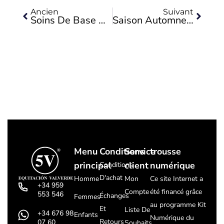
Ancien
Suivant
Soins De Base Pour Faire Durer Vos Chaussures Plus Longtemps
Saison Automne 2020, Les Chaussures De Sport S'imposent Également Dans Le Secteur Du Luxe
Menu
Conditions
Service
trousse
principal
client
numérique
Conditions
D'achat
Homme
Mon
Ce site Internet a
+34 959
Compte
été financé grâce
553 546
Échanges
Femmes
au programme Kit
Et
Liste De
+34 676 98
Enfants
Numérique du
Retours
07 60
Souhaits