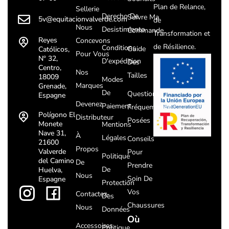
Plan de Relance,
Sellerie
Derecho De
Suivre Ma
5v@equitacionvalverde.com
de
Nous
Desistimiento
Commande
Transformation et
Reyes
Concevons
de Résilience.
Conditions
Guide
Católicos,
Pour Vous
Nº 32,
D'expédition
Des
Centro,
Nos
Tailles
18009
Modes
Marques
Grenade,
De
Questions
Espagne
Devenez
Paiement
Fréquemment
Polígono El
Distributeur
Posées
Monete
Mentions
Nave 31,
À
Légales
Conseils
21600
Propos
Valverde
Pour
Politique
del Camino
De
Prendre
De
Huelva,
Nous
Soin De
Espagne
Protection
Vos
Contactez-
Des
Chaussures
Nous
Données
Où
Accessoires
Politique