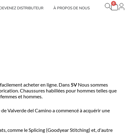
0
Panier
r Nos marques
DEVENEZ DISTRIBUTEUR
À PROPOS DE NOUS
 facilement acheter en ligne. Dans
5V
Nous sommes
fabrication. Chaussures habillées pour hommes telles que
ur femmes et hommes.
ure de Valverde del Camino a commencé à acquérir une
ats, comme le Splicing (Goodyear Stitching) et, d'autre