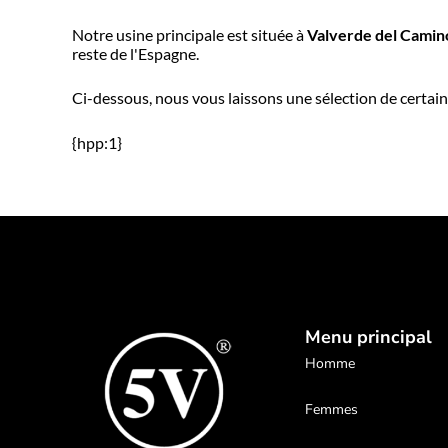
Notre usine principale est située à
Valverde del Camin
reste de l'Espagne.
Ci-dessous, nous vous laissons une sélection de certain
{hpp:1}
Menu principal
Homme
Femmes