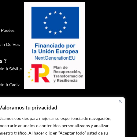
 Posées
oin De Vos
s ?
in à Séville
ain à Cadix
ain à Malaga
Valoramos tu privacidad
ain à
Usamos cookies para mejorar su experiencia de navegación,
mostrarle anuncios o contenidos personalizados y analizar
nuestro tráfico. Al hacer clic en “Aceptar todo” usted da su