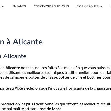
rt
Femme ouverte
Ouvri
S
ENFANTS
CONCEVOIR POUR VOUS
NOS MARQUES
n à Alicante
à Alicante
s en
Alicante
nos chaussures faites à la main afin que vous puissiez
, en utilisant les meilleures techniques traditionnelles pour leur 
tes de campagne, bottes de chasse, bottes de ville et bottines po
onte au XIXe siècle, lorsque l'industrie florissante de la chauss
roduction les plus traditionnelles qui offrent les meilleurs résult
principal maître artisan.
José de Mora