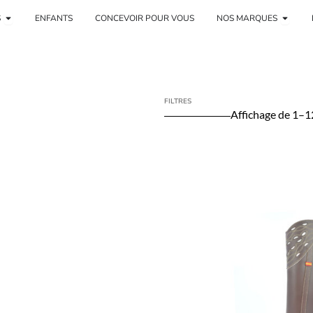
rt
Femme ouverte
Ouvri
S
ENFANTS
CONCEVOIR POUR VOUS
NOS MARQUES
FILTRES
Affichage de 1–12