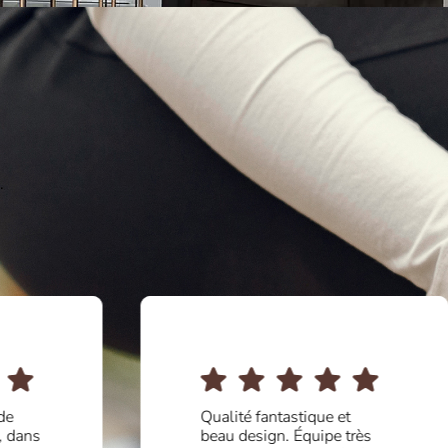
.
de
Qualité fantastique et
, dans
beau design. Équipe très