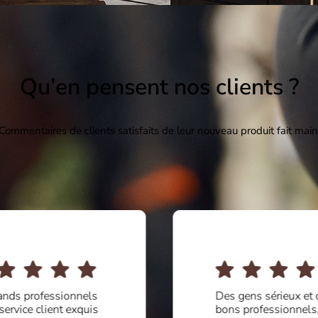
Qu’en pensent nos clients ?
Commentaires de clients satisfaits de leur nouveau produit fait main
ands professionnels
Des gens sérieux et 
 service client exquis
bons professionnels