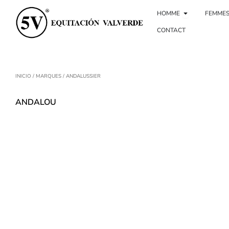
Aller
Homme ouve
au
HOMME
FEMME
contenu
CONTACT
INICIO
/ MARQUES / ANDALUSSIER
ANDALOU