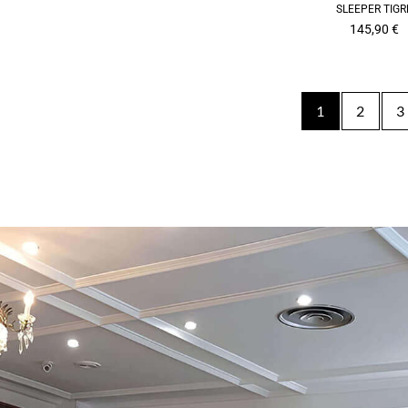
SLEEPER TIGR
145,90
€
1
2
3