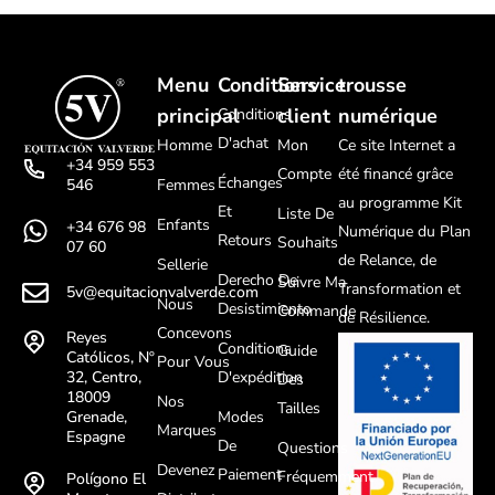
Menu
Conditions
Service
trousse
principal
client
numérique
Conditions
D'achat
Homme
Mon
Ce site Internet a
+34 959 553
Compte
été financé grâce
Échanges
Femmes
546
au programme Kit
Et
Liste De
Enfants
+34 676 98
Numérique du Plan
Retours
Souhaits
07 60
de Relance, de
Sellerie
Derecho De
Suivre Ma
Transformation et
5v@equitacionvalverde.com
Nous
Desistimiento
Commande
de Résilience.
Concevons
Reyes
Conditions
Guide
Católicos, Nº
Pour Vous
D'expédition
32, Centro,
Des
18009
Nos
Tailles
Modes
Grenade,
Marques
Espagne
De
Questions
Devenez
Paiement
Fréquemment
Polígono El