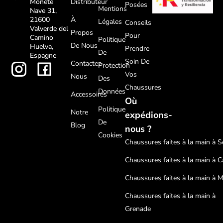
Distributeur
Monete
Posées
Mentions
Nave 31,
À
21600
Légales
Conseils
Valverde del
Propos
Pour
Camino
Politique
De Nous
Huelva,
Prendre
De
Espagne
Soin De
Contactez-
Protection
Vos
Nous
Des
Chaussures
Données
Accessoires
Où
Politique
Notre
expédions-
De
Blog
nous ?
Cookies
Chaussures faites à la main à Sé
Chaussures faites à la main à C
Chaussures faites à la main à 
Chaussures faites à la main à
Grenade