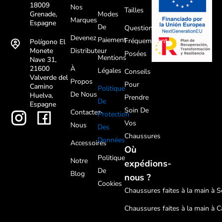
18009
Nos
Tailles
Modes
Grenade,
Marques
Espagne
De
Questions
Devenez
Paiement
Fréquemment
Polígono El
Distributeur
Monete
Posées
Mentions
Nave 31,
À
21600
Légales
Conseils
Valverde del
Propos
Pour
Camino
Politique
De Nous
Huelva,
Prendre
De
Espagne
Soin De
Contactez-
Protection
Vos
Nous
Des
Chaussures
Données
Accessoires
Où
Politique
Notre
expédions-
De
Blog
nous ?
Cookies
Chaussures faites à la main à Sé
Chaussures faites à la main à C