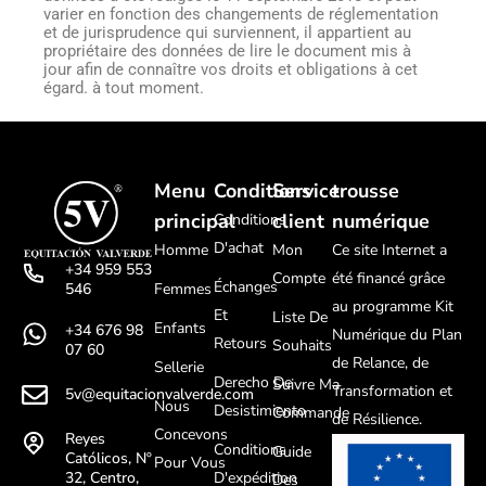
varier en fonction des changements de réglementation
et de jurisprudence qui surviennent, il appartient au
propriétaire des données de lire le document mis à
jour afin de connaître vos droits et obligations à cet
égard. à tout moment.
Menu
Conditions
Service
trousse
principal
client
numérique
Conditions
D'achat
Homme
Mon
Ce site Internet a
+34 959 553
Compte
été financé grâce
Échanges
Femmes
546
au programme Kit
Et
Liste De
Enfants
+34 676 98
Numérique du Plan
Retours
Souhaits
07 60
de Relance, de
Sellerie
Derecho De
Suivre Ma
Transformation et
5v@equitacionvalverde.com
Nous
Desistimiento
Commande
de Résilience.
Concevons
Reyes
Conditions
Guide
Católicos, Nº
Pour Vous
D'expédition
32, Centro,
Des