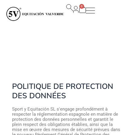
Aller
0
au
Panier
contenu
POLITIQUE DE PROTECTION
DES DONNÉES
Sport y Equitación SL s'engage profondément à
respecter la réglementation espagnole en matière de
protection des données personnelles et garantit le
plein respect des obligations établies, ainsi que la
mise en œuvre des mesures de sécurité prévues dans
le nouveau Règlement Général de Protection des