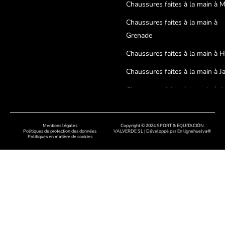
Chaussures faites à la main à 
Chaussures faites à la main à
Grenade
Chaussures faites à la main à 
Chaussures faites à la main à J
Chaussures faites à la main à A
Chaussures faites à la main à
Cordoue
Mentions légales
Copyright © 2024 SPORT & EQUITACIÓN
Politiques de protection des données
VALVERDE SL | Développé par
En lignehuelva®
Politiques en matière de cookies
Chaussures artisanales à Badaj
Chaussures faites à la main à C
Chaussures faites à la main à
Salamanque
Chaussures faites à la main à 
Chaussures faites à la main à 