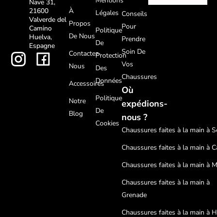
Mentions
Nave 31,
À
21600
Légales
Conseils
Valverde del
Propos
Pour
Camino
Politique
De Nous
Huelva,
Prendre
De
Espagne
Soin De
Contactez-
Protection
Vos
Nous
Des
Chaussures
Données
Accessoires
Où
Politique
Notre
expédions-
De
Blog
nous ?
Cookies
Chaussures faites à la main à Sé
Chaussures faites à la main à C
Chaussures faites à la main à 
Chaussures faites à la main à
Grenade
Chaussures faites à la main à 