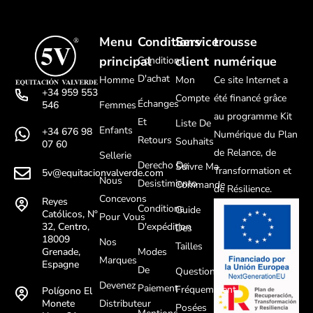
Menu
Conditions
Service
trousse
principal
client
numérique
Conditions
D'achat
Homme
Mon
Ce site Internet a
+34 959 553
Compte
été financé grâce
Échanges
Femmes
546
au programme Kit
Et
Liste De
Enfants
+34 676 98
Numérique du Plan
Retours
Souhaits
07 60
de Relance, de
Sellerie
Derecho De
Suivre Ma
Transformation et
5v@equitacionvalverde.com
Nous
Desistimiento
Commande
de Résilience.
Concevons
Reyes
Conditions
Guide
Católicos, Nº
Pour Vous
D'expédition
32, Centro,
Des
18009
Nos
Tailles
Modes
Grenade,
Marques
Espagne
De
Questions
Devenez
Paiement
Fréquemment
Polígono El
Distributeur
Monete
Posées