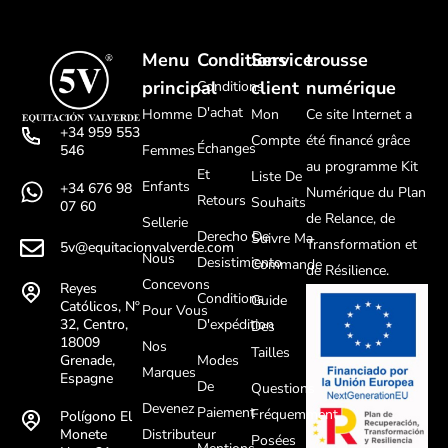
Menu
Conditions
Service
trousse
principal
client
numérique
Conditions
D'achat
Homme
Mon
Ce site Internet a
+34 959 553
Compte
été financé grâce
Échanges
Femmes
546
au programme Kit
Et
Liste De
Enfants
+34 676 98
Numérique du Plan
Retours
Souhaits
07 60
de Relance, de
Sellerie
Derecho De
Suivre Ma
Transformation et
5v@equitacionvalverde.com
Nous
Desistimiento
Commande
de Résilience.
Concevons
Reyes
Conditions
Guide
Católicos, Nº
Pour Vous
D'expédition
32, Centro,
Des
18009
Nos
Tailles
Modes
Grenade,
Marques
Espagne
De
Questions
Devenez
Paiement
Fréquemment
Polígono El
Distributeur
Monete
Posées