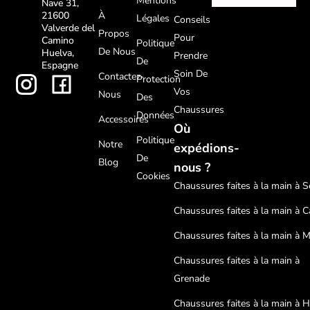
Mentions
Nave 31,
À
21600
Légales
Conseils
Valverde del
Propos
Pour
Camino
Politique
De Nous
Huelva,
Prendre
De
Espagne
Soin De
Contactez-
Protection
Vos
Nous
Des
Chaussures
Données
Accessoires
Où
Politique
Notre
expédions-
De
Blog
nous ?
Cookies
Chaussures faites à la main à Sé
Chaussures faites à la main à C
Chaussures faites à la main à 
Chaussures faites à la main à
Grenade
Chaussures faites à la main à 