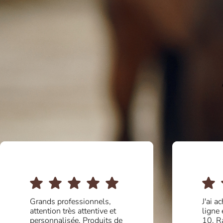
J'ai acheté des bottines en
De gr
ligne et le service était de
!!! Un
10. Ravi de la qualité et
et sur