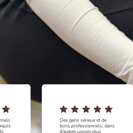
.
de
Qualité fantastique et
, dans
beau design. Équipe très
professionnelle et très à