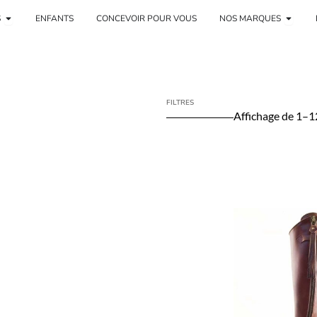
re
Ouvrir Mujer
Ouvrir
S
ENFANTS
CONCEVOIR POUR VOUS
NOS MARQUES
FILTRES
Affichage de 1–12