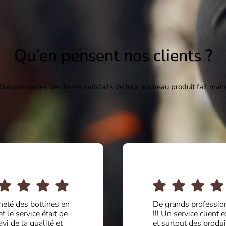
Qu’en pensent nos clients ?
Commentaires de clients satisfaits de leur nouveau produit fait main
ands professionnels
Des gens sérieux et 
 service client exquis
bons professionnels
tout des produits
d'autres usines plus