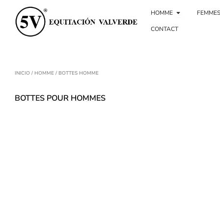
Aller
Ouvrir Homb
au
HOMME
FEMME
contenu
CONTACT
INICIO
/
HOMME
/ BOTTES HOMME
BOTTES POUR HOMMES