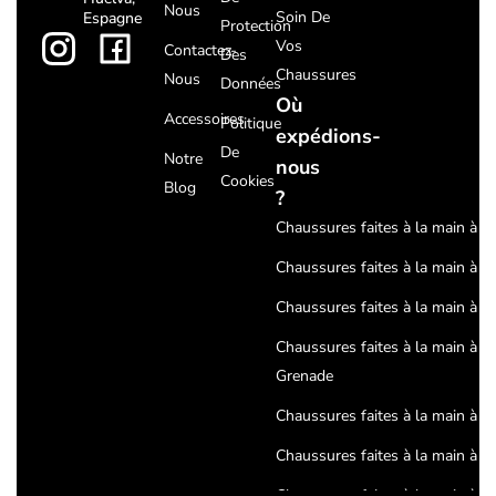
Nous
Soin De
Espagne
Protection
Vos
Contactez-
Des
Chaussures
Nous
Données
Où
Accessoires
Politique
expédions-
De
Notre
nous
Cookies
Blog
?
Chaussures faites à la main à Sé
Chaussures faites à la main à C
Chaussures faites à la main à 
Chaussures faites à la main à
Grenade
Chaussures faites à la main à H
Chaussures faites à la main à J
Chaussures faites à la main à A