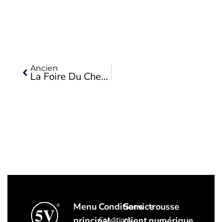
Précédent
Ancien
La Foire Du Cheval De Huelva A De Nouveau Connu Du Succès Malgré La Pluie.
Menu
Conditions
Service
trousse
principal
client
numérique
Conditions