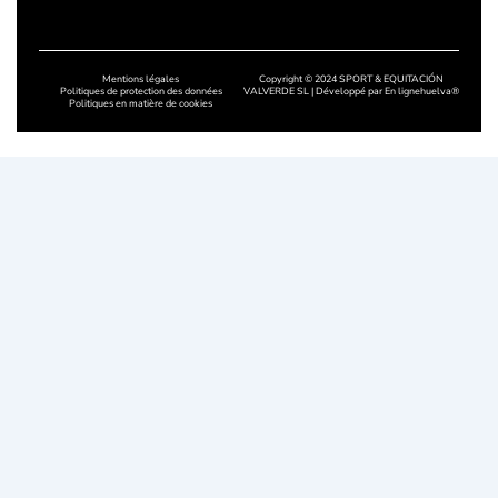
Chaussures faites à la main à
Cordoue
Mentions légales
Copyright © 2024 SPORT & EQUITACIÓN
Politiques de protection des données
VALVERDE SL | Développé par
En lignehuelva®
Politiques en matière de cookies
Chaussures artisanales à Badaj
Chaussures faites à la main à C
Chaussures faites à la main à
Salamanque
Chaussures faites à la main à L
Chaussures faites à la main à 
Chaussures faites à la main dan
Asturies
Chaussures faites à la main à 
Chaussures faites à la main à 
Chaussures faites à la main à