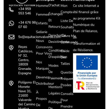
D'achat
Homme
Mon
Ce site Internet a
+34 959
Compte
été financé grâce
553 546
Échanges
Femmes
au programme Kit
Et
Liste De
+34 676 98
Enfants
Numérique du
Retours
07 60
Souhaits
Plan de Relance,
Sellerie
Derecho De
Suivre Ma
5v@equitacionvalverde.com
de
Nous
Desistimiento
Commande
Transformation et
Reyes
Concevons
de Résilience.
Conditions
Guide
Católicos,
Pour Vous
Nº 32,
D'expédition
Des
Centro,
Nos
Tailles
18009
Modes
Marques
Grenade,
De
Questions
Espagne
Devenez
Paiement
Fréquemment
Polígono El
Distributeur
Posées
Monete
Mentions
Nave 31,
À
Légales
Conseils
21600
Propos
Valverde
Pour
Politique
del Camino
De
Prendre
De
Huelva,