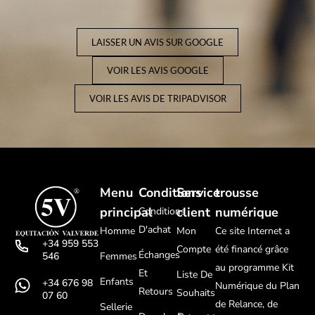
LAISSER UN AVIS SUR GOOGLE
VOIR LES AVIS GOOGLE
VOIR LES AVIS DE TRIPADVISOR
Menu
Conditions
Service
trousse
principal
client
numérique
Conditions
D'achat
Homme
Mon
Ce site Internet a
+34 959 553
Compte
été financé grâce
Échanges
Femmes
546
au programme Kit
Et
Liste De
Enfants
+34 676 98
Numérique du Plan
Retours
Souhaits
07 60
de Relance, de
Sellerie