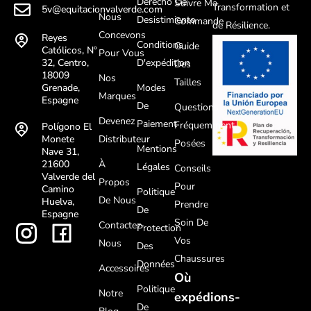
Derecho De
Suivre Ma
Transformation et
5v@equitacionvalverde.com
Nous
Desistimiento
Commande
de Résilience.
Concevons
Reyes
Conditions
Guide
Católicos, Nº
Pour Vous
D'expédition
32, Centro,
Des
18009
Nos
Tailles
Modes
Grenade,
Marques
Espagne
De
Questions
Devenez
Paiement
Fréquemment
Polígono El
Distributeur
Monete
Posées
Mentions
Nave 31,
À
21600
Légales
Conseils
Valverde del
Propos
Pour
Camino
Politique
De Nous
Huelva,
Prendre
De
Espagne
Soin De
Contactez-
Protection
Vos
Nous
Des
Chaussures
Données
Accessoires
Où
Politique
Notre
expédions-
De