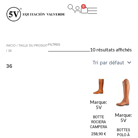
Aller
0
au
Panier
contenu
FILTRES
INICIO
/ TAILLE DU PRODUIT
10 résultats affichés
/ 36
36
Marque:
5V
Marque:
BOTTE
5V
ROCIERA
CAMPERA
BOTTES
258,90
€
POLO À