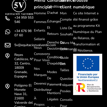
Menu
Conditions
Service
trousse
principal
client
numérique
Conditions
D'achat
Homme
Mon
Ce site Internet a
+34 959 553
Compte
été financé grâce
Échanges
Femmes
546
au programme Kit
Et
Liste De
Enfants
+34 676 98
Numérique du Plan
Retours
Souhaits
07 60
de Relance, de
Sellerie
Derecho De
Suivre Ma
Transformation et
5v@equitacionvalverde.com
Nous
Desistimiento
Commande
de Résilience.
Concevons
Reyes
Conditions
Guide
Católicos, Nº
Pour Vous
D'expédition
32, Centro,
Des
18009
Nos
Tailles
Modes
Grenade,
Marques
Espagne
De
Questions
Devenez
Paiement
Fréquemment
Polígono El
Distributeur
Monete
Posées
Mentions
Nave 31,
À
21600
Légales
Conseils
Valverde del
Propos
Pour
Camino