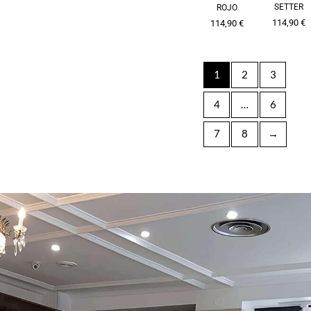
SETTER
ROJO
114,90
€
114,90
€
1
2
3
4
…
6
7
8
→