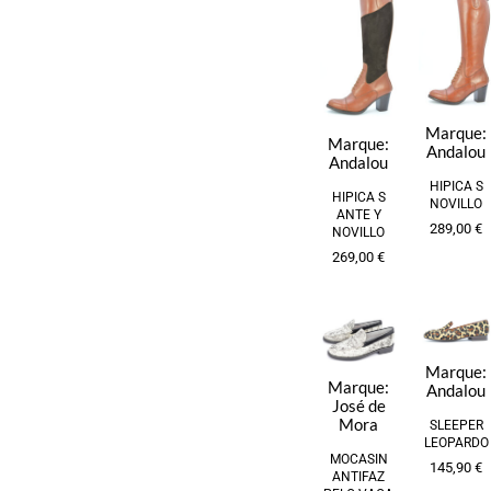
Marque:
Marque:
Andalou
Andalou
HIPICA S
HIPICA S
NOVILLO
ANTE Y
289,00
€
NOVILLO
269,00
€
Marque:
Marque:
Andalou
José de
Mora
SLEEPER
LEOPARDO
MOCASIN
145,90
€
ANTIFAZ