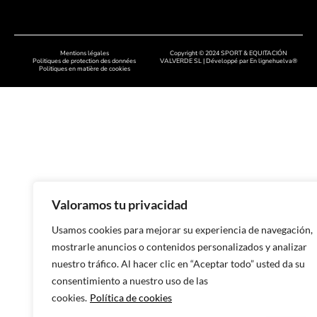
Chaussures faites à la main à A
Chaussures faites à la main à
Cordoue
Mentions légales
Copyright © 2024 SPORT & EQUITACIÓN
Politiques de protection des données
VALVERDE SL | Développé par
En lignehuelva®
Politiques en matière de cookies
Chaussures artisanales à Badaj
Chaussures faites à la main à C
Chaussures faites à la main à
Salamanque
Chaussures faites à la main à 
Chaussures faites à la main à 
Valoramos tu privacidad
Chaussures faites à la main dan
Usamos cookies para mejorar su experiencia de navegación,
Asturies
mostrarle anuncios o contenidos personalizados y analizar
Chaussures faites à la main à 
nuestro tráfico. Al hacer clic en “Aceptar todo” usted da su
consentimiento a nuestro uso de las
Chaussures faites à la main à 
cookies.
Política de cookies
Chaussures faites à la main à