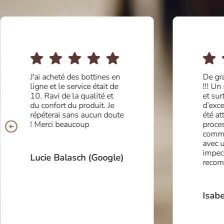
J'ai acheté des bottines en
De gr
ligne et le service était de
!!! Un
10. Ravi de la qualité et
et sur
du confort du produit. Je
d’exce
répéterai sans aucun doute
été at
! Merci beaucoup
proces
comma
avec 
impec
Lucie Balasch (Google)
reco
Isabe