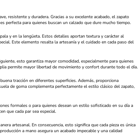
uave, resistente y duradera. Gracias a su excelente acabado, el zapato
lo es perfecta para quienes buscan un calzado que dure mucho tiempo.
ala y en la lengüeta. Estos detalles aportan textura y carácter al
cial. Este elemento resalta la artesanía y el cuidado en cada paso del
iguiente, esto garantiza mayor comodidad, especialmente para quienes
lia permite mayor libertad de movimiento y confort durante todo el día.
e buena tracción en diferentes superficies. Además, proporciona
 suela de goma complementa perfectamente el estilo clásico del zapato,
iones formales o para quienes desean un estilo sofisticado en su día a
cen que cada par sea especial.
anera artesanal. En consecuencia, esto significa que cada pieza es única
la producción a mano asegura un acabado impecable y una calidad