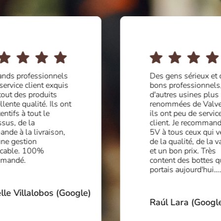
ands professionnels
Des gens sérieux et 
 service client exquis
bons professionnels
tout des produits
d'autres usines plus
llente qualité. Ils ont
renommées de Valve
tentifs à tout le
ils ont peu de servic
sus, de la
client. Je recommand
nde à la livraison,
5V à tous ceux qui v
une gestion
de la qualité, de la v
cable. 100%
et un bon prix. Très
mmandé.
content des bottes q
portais aujourd'hui….
lle Villalobos (Google)
Raúl Lara (Googl