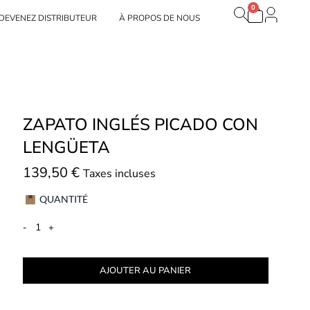
0
Panier
 Nuestras marcas
DEVENEZ DISTRIBUTEUR
À PROPOS DE NOUS
ZAPATO INGLÉS PICADO CON
LENGÜETA
139,50
€
Taxes incluses
QUANTITÉ
-
+
AJOUTER AU PANIER