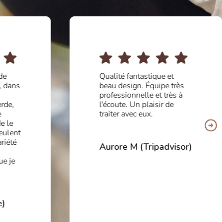
de
Qualité fantastique et
, dans
beau design. Équipe très
professionnelle et très à
rde,
l'écoute. Un plaisir de
e
traiter avec eux.
e le
eulent
ariété
Aurore M (Tripadvisor)
ue je
e)