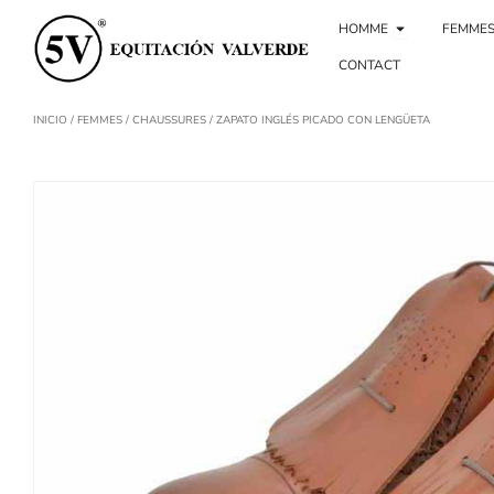
Aller
Ouvrir Homb
au
HOMME
FEMME
contenu
CONTACT
INICIO
/
FEMMES
/
CHAUSSURES
/ ZAPATO INGLÉS PICADO CON LENGÜETA