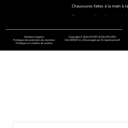
Chaussures faites à la main à J
Chaussures faites à la main à A
Chaussures faites à la main à
Cordoue
Mentions légales
Copyright © 2024 SPORT & EQUITACIÓN
Politiques de protection des données
VALVERDE SL | Développé par
En lignehuelva®
Politiques en matière de cookies
Chaussures artisanales à Badaj
Chaussures faites à la main à C
Chaussures faites à la main à
Salamanque
Chaussures faites à la main à 
Chaussures faites à la main à 
Chaussures faites à la main dan
Asturies
Chaussures faites à la main à 