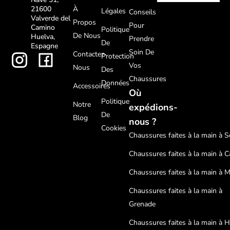
À
21600
Légales
Conseils
Valverde del
Propos
Pour
Camino
Politique
De Nous
Huelva,
Prendre
De
Espagne
Soin De
Contactez-
Protection
Vos
Nous
Des
Chaussures
Données
Accessoires
Où
Politique
Notre
expédions-
De
Blog
nous ?
Cookies
Chaussures faites à la main à Sé
Chaussures faites à la main à C
Chaussures faites à la main à 
Chaussures faites à la main à
Grenade
Chaussures faites à la main à 