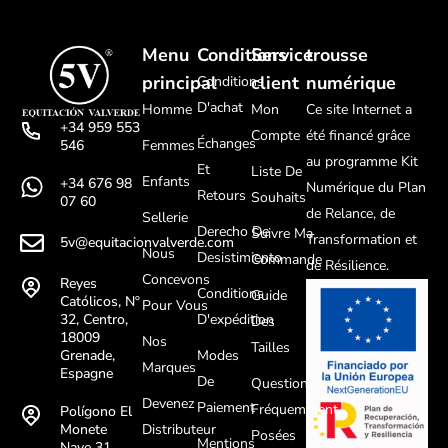
Menu
Conditions
Service
trousse
principal
client
numérique
Conditions
D'achat
Homme
Mon
Ce site Internet a
+34 959 553
Compte
été financé grâce
Échanges
Femmes
546
au programme Kit
Et
Liste De
Enfants
+34 676 98
Numérique du Plan
Retours
Souhaits
07 60
de Relance, de
Sellerie
Derecho De
Suivre Ma
Transformation et
5v@equitacionvalverde.com
Nous
Desistimiento
Commande
de Résilience.
Concevons
Reyes
Conditions
Guide
Católicos, Nº
Pour Vous
D'expédition
32, Centro,
Des
18009
Nos
Tailles
Modes
Grenade,
Marques
Espagne
De
Questions
Devenez
Paiement
Fréquemment
Polígono El
Distributeur
Monete
Posées
Mentions
Nave 31,