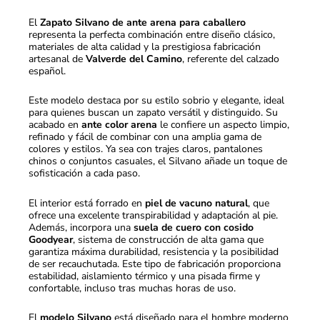
El
Zapato
Silvano de ante arena para caballero
representa la perfecta combinación entre diseño clásico,
materiales de alta calidad y la prestigiosa fabricación
artesanal de
Valverde del Camino
, referente del calzado
español.
Este modelo destaca por su estilo sobrio y elegante, ideal
para quienes buscan un zapato versátil y distinguido. Su
acabado en
ante color arena
le confiere un aspecto limpio,
refinado y fácil de combinar con una amplia gama de
colores y estilos. Ya sea con trajes claros, pantalones
chinos o conjuntos casuales, el Silvano añade un toque de
sofisticación a cada paso.
El interior está forrado en
piel de vacuno natural
, que
ofrece una excelente transpirabilidad y adaptación al pie.
Además, incorpora una
suela de cuero con cosido
Goodyear
, sistema de construcción de alta gama que
garantiza máxima durabilidad, resistencia y la posibilidad
de ser recauchutada. Este tipo de fabricación proporciona
estabilidad, aislamiento térmico y una pisada firme y
confortable, incluso tras muchas horas de uso.
El
modelo Silvano
está diseñado para el hombre moderno