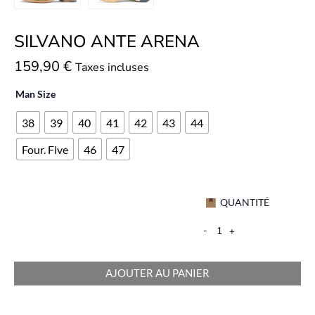
SILVANO ANTE ARENA
159,90
€
Taxes incluses
Man Size
38
39
40
41
42
43
44
Four. Five
46
47
QUANTITÉ
-
+
AJOUTER AU PANIER