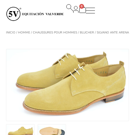
Aller
0
au
Panier
contenu
INICIO
/
HOMME
/
CHAUSSURES POUR HOMMES
/
BLUCHER
/ SILVANO ANTE ARENA