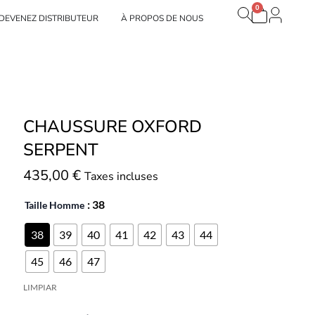
0
Panier
 Nuestras marcas
DEVENEZ DISTRIBUTEUR
À PROPOS DE NOUS
CHAUSSURE OXFORD
SERPENT
435,00
€
Taxes incluses
: 38
Taille Homme
38
39
40
41
42
43
44
45
46
47
LIMPIAR