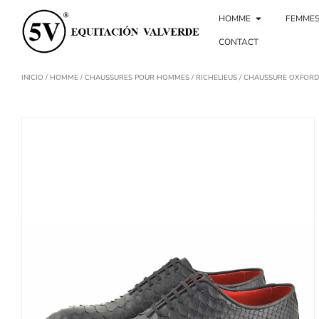
Aller
Ouvrir Homb
au
HOMME
FEMME
contenu
CONTACT
INICIO
/
HOMME
/
CHAUSSURES POUR HOMMES
/
RICHELIEUS
/ CHAUSSURE OXFORD