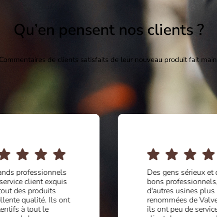
Qu’en pensent nos clients ?
Commentaires de clients satisfaits de leur nouveau produit fait main
ands professionnels
Des gens sérieux et 
 service client exquis
bons professionnels
tout des produits
d'autres usines plus
llente qualité. Ils ont
renommées de Valve
tentifs à tout le
ils ont peu de servic