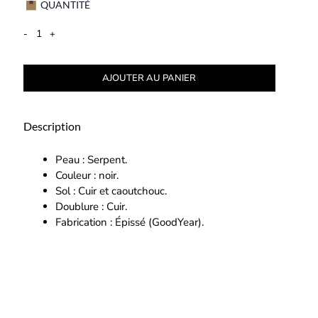
QUANTITÉ
-
+
AJOUTER AU PANIER
Description
Peau : Serpent.
Couleur : noir.
Sol : Cuir et caoutchouc.
Doublure : Cuir.
Fabrication : Épissé (GoodYear).