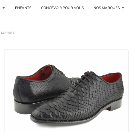
re
Ouvrir Mujer
Ouvrir
S
ENFANTS
CONCEVOIR POUR VOUS
NOS MARQUES
 SERPENT