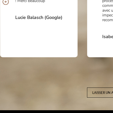
! Merci beaucoup
proces
comma
avec 
impec
Lucie Balasch (Google)
reco
Isabe
LAISSER UN 