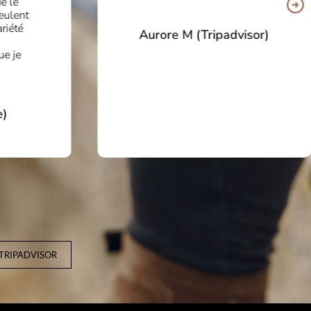
e le
eulent
ariété
Aurore M (Tripadvisor)
ue je
e)
 TRIPADVISOR