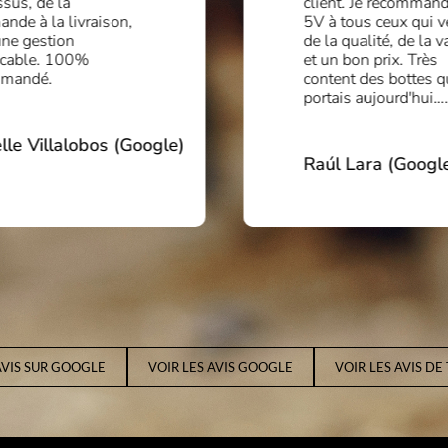
sus, de la
client. Je recommand
nde à la livraison,
5V à tous ceux qui v
une gestion
de la qualité, de la v
cable. 100%
et un bon prix. Très
mmandé.
content des bottes q
portais aujourd'hui….
lle Villalobos (Google)
Raúl Lara (Googl
AVIS SUR GOOGLE
VOIR LES AVIS GOOGLE
VOIR LES AVIS DE