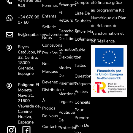
+34 959 553
Compte
été financé grâce
Échanges
Femmes
546
au programme Kit
Et
Liste De
Enfants
+34 676 98
Numérique du Plan
Retours
Souhaits
07 60
de Relance, de
Sellerie
Derecho De
Suivre Ma
Transformation et
5v@equitacionvalverde.com
Nous
Desistimiento
Commande
de Résilience.
Concevons
Reyes
Conditions
Guide
Católicos, Nº
Pour Vous
D'expédition
32, Centro,
Des
18009
Nos
Tailles
Modes
Grenade,
Marques
Espagne
De
Questions
Devenez
Paiement
Fréquemment
Polígono El
Distributeur
Monete
Posées
Mentions
Nave 31,
À
21600
Légales
Conseils
Valverde del
Propos
Pour
Camino
Politique
De Nous
Huelva,
Prendre
De
Espagne
Soin De
Contactez-
Protection