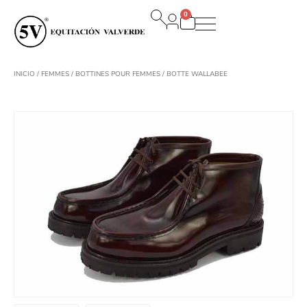
Aller
0
au
Panier
contenu
INICIO
/
FEMMES
/
BOTTINES POUR FEMMES
/ BOTTE WALLABEE