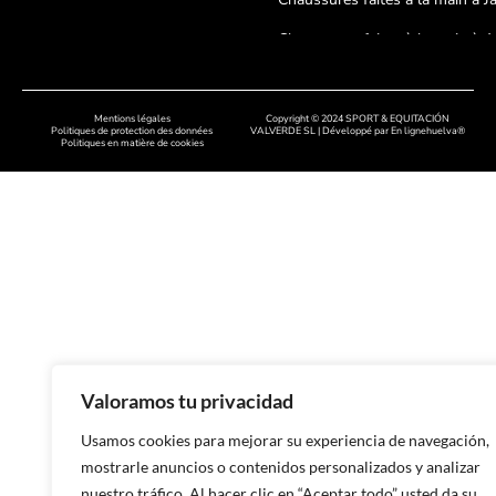
Chaussures faites à la main à A
Chaussures faites à la main à
Cordoue
Mentions légales
Copyright © 2024 SPORT & EQUITACIÓN
Politiques de protection des données
VALVERDE SL | Développé par
En lignehuelva®
Politiques en matière de cookies
Chaussures artisanales à Badaj
Chaussures faites à la main à C
Chaussures faites à la main à
Salamanque
Chaussures faites à la main à 
Chaussures faites à la main à 
Chaussures faites à la main dan
Valoramos tu privacidad
Asturies
Usamos cookies para mejorar su experiencia de navegación,
Chaussures faites à la main à 
mostrarle anuncios o contenidos personalizados y analizar
Chaussures faites à la main à 
nuestro tráfico. Al hacer clic en “Aceptar todo” usted da su