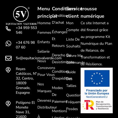
Menu
Conditions
Service
trousse
principal
client
numérique
Conditions
D'achat
Homme
Mon
Ce site Internet a
+34 959 553
Compte
été financé grâce
Échanges
Femmes
546
au programme Kit
Et
Liste De
Enfants
+34 676 98
Numérique du Plan
Retours
Souhaits
07 60
de Relance, de
Sellerie
Derecho De
Suivre Ma
Transformation et
5v@equitacionvalverde.com
Nous
Desistimiento
Commande
de Résilience.
Concevons
Reyes
Conditions
Guide
Católicos, Nº
Pour Vous
D'expédition
32, Centro,
Des
18009
Nos
Tailles
Modes
Grenade,
Marques
Espagne
De
Questions
Devenez
Paiement
Fréquemment
Polígono El
Distributeur
Monete
Posées
Mentions
Nave 31,
À
21600
Légales