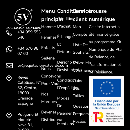
Menu
Conditions
Service
trousse
principal
client
numérique
Conditions
D'achat
Homme
Mon
Ce site Internet a
+34 959 553
Compte
été financé grâce
Échanges
Femmes
546
au programme Kit
Et
Liste De
Enfants
+34 676 98
Numérique du Plan
Retours
Souhaits
07 60
de Relance, de
Sellerie
Derecho De
Suivre Ma
Transformation et
5v@equitacionvalverde.com
Nous
Desistimiento
Commande
de Résilience.
Concevons
Reyes
Conditions
Guide
Católicos, Nº
Pour Vous
D'expédition
32, Centro,
Des
18009
Nos
Tailles
Modes
Grenade,
Marques
Espagne
De
Questions
Devenez
Paiement
Fréquemment
Polígono El
Distributeur
Monete
Posées
Mentions
Nave 31,