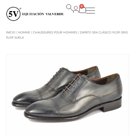
Aller
0
au
Panier
contenu
INICIO
/
HOMME
/
CHAUSSURES POUR HOMMES
/ ZAPATO 504 CLÁSICO FLOR GRIS
FLOR SUELA