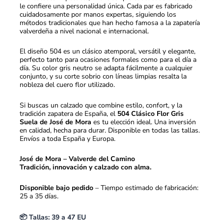
le confiere una personalidad única. Cada par es fabricado
cuidadosamente por manos expertas, siguiendo los
métodos tradicionales que han hecho famosa a la zapatería
valverdeña a nivel nacional e internacional.
El diseño 504 es un clásico atemporal, versátil y elegante,
perfecto tanto para ocasiones formales como para el día a
día. Su color gris neutro se adapta fácilmente a cualquier
conjunto, y su corte sobrio con líneas limpias resalta la
nobleza del cuero flor utilizado.
Si buscas un calzado que combine estilo, confort, y la
tradición zapatera de España, el
504 Clásico Flor Gris
Suela de José de Mora
es tu elección ideal. Una inversión
en calidad, hecha para durar. Disponible en todas las tallas.
Envíos a toda España y Europa.
José de Mora – Valverde del Camino
Tradición, innovación y calzado con alma.
Disponible bajo pedido
– Tiempo estimado de fabricación:
25 a 35 días.
📦 Tallas: 39 a 47 EU