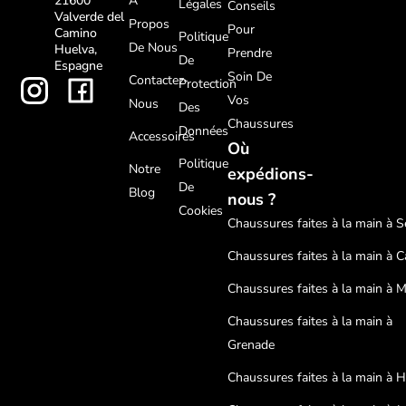
À
21600
Légales
Conseils
Valverde del
Propos
Pour
Camino
Politique
De Nous
Huelva,
Prendre
De
Espagne
Soin De
Contactez-
Protection
Vos
Nous
Des
Chaussures
Données
Accessoires
Où
Politique
Notre
expédions-
De
Blog
nous ?
Cookies
Chaussures faites à la main à Sé
Chaussures faites à la main à C
Chaussures faites à la main à 
Chaussures faites à la main à
Grenade
Chaussures faites à la main à 