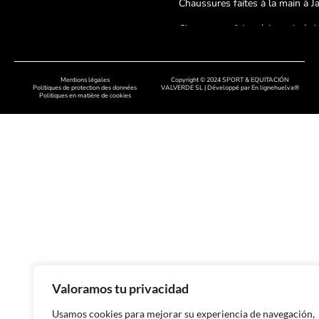
Chaussures faites à la main à J
Chaussures faites à la main à A
Chaussures faites à la main à
Cordoue
Mentions légales
Copyright © 2024 SPORT & EQUITACIÓN
Politiques de protection des données
VALVERDE SL | Développé par
En lignehuelva®
Politiques en matière de cookies
Chaussures artisanales à Badaj
Chaussures faites à la main à C
Chaussures faites à la main à
Salamanque
Chaussures faites à la main à 
Chaussures faites à la main à 
Chaussures faites à la main dan
Asturies
Valoramos tu privacidad
Chaussures faites à la main à 
Usamos cookies para mejorar su experiencia de navegación,
Chaussures faites à la main à 