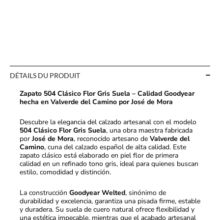
DÉTAILS DU PRODUIT
Zapato 504 Clásico Flor Gris Suela – Calidad Goodyear
hecha en Valverde del Camino por José de Mora
Descubre la elegancia del calzado artesanal con el modelo
504 Clásico Flor Gris Suela
, una obra maestra fabricada
por
José de Mora
, reconocido artesano de
Valverde del
Camino
, cuna del calzado español de alta calidad. Este
zapato clásico está elaborado en piel flor de primera
calidad en un refinado tono gris, ideal para quienes buscan
estilo, comodidad y distinción.
La construcción
Goodyear Welted
, sinónimo de
durabilidad y excelencia, garantiza una pisada firme, estable
y duradera. Su suela de cuero natural ofrece flexibilidad y
una estética impecable, mientras que el acabado artesanal