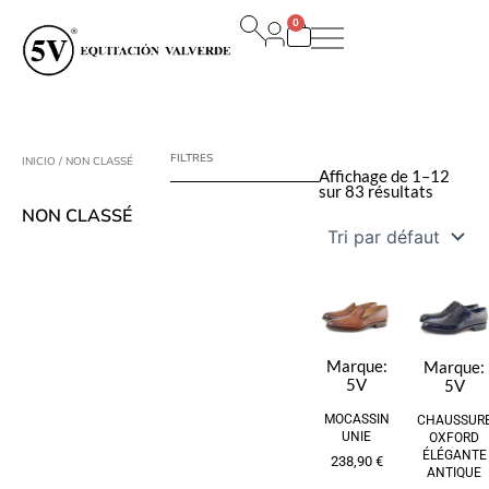
Aller
0
au
Panier
contenu
FILTRES
INICIO
/ NON CLASSÉ
Affichage de 1–12
sur 83 résultats
NON CLASSÉ
Marque:
Marque:
5V
5V
MOCASSIN
CHAUSSUR
UNIE
OXFORD
ÉLÉGANTE
238,90
€
ANTIQUE