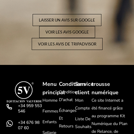
LAISSER UN AVIS SUR GOOGLE
VOIR LES AVIS GOOGLE
VOIR LES AVIS DE TRIPADVISOR
Menu
Conditions
Service
trousse
principal
client
numérique
Conditions
D'achat
Homme
Mon
Ce site Internet a
+34 959 553
Compte
été financé grâce
Échanges
Femmes
546
au programme Kit
Et
Liste De
Enfants
+34 676 98
Numérique du Plan
Retours
Souhaits
07 60
de Relance, de
Sellerie