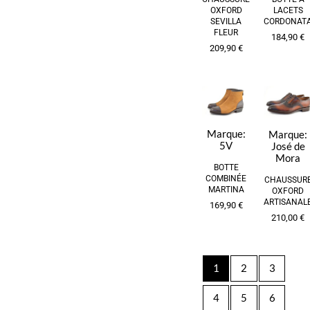
OXFORD
LACETS
SEVILLA
CORDONAT
FLEUR
184,90
€
209,90
€
Marque:
Marque:
5V
José de
Mora
BOTTE
COMBINÉE
CHAUSSUR
MARTINA
OXFORD
ARTISANAL
169,90
€
210,00
€
1
2
3
4
5
6