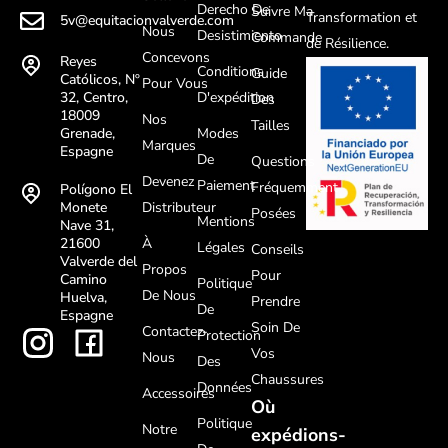
Derecho De
Suivre Ma
Transformation et
5v@equitacionvalverde.com
Nous
Desistimiento
Commande
de Résilience.
Concevons
Reyes
Conditions
Guide
Católicos, Nº
Pour Vous
D'expédition
32, Centro,
Des
18009
Nos
Tailles
Modes
Grenade,
Marques
Espagne
De
Questions
Devenez
Paiement
Fréquemment
Polígono El
Distributeur
Monete
Posées
Mentions
Nave 31,
À
21600
Légales
Conseils
Valverde del
Propos
Pour
Camino
Politique
De Nous
Huelva,
Prendre
De
Espagne
Soin De
Contactez-
Protection
Vos
Nous
Des
Chaussures
Données
Accessoires
Où
Politique
Notre
expédions-