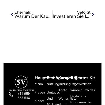
Zurück
Nächs
Ehemalig
Gefolgt
Warum Der Kauf Von Cowboystiefeln Die Beste Option Ist
Investieren Sie In Reitausrüstung: Stiefel, Helme, Sättel Und Zaumzeug
Hauptmenü
Bedingungen
Kundendienst
Digitales Kit
Mann
Nutzungsbedingungen
Mein
Diese Website
Konto
wurde durch das
Frauen
Umtausch
+34 959
Digital Kit-
553 546
Und
Wunschliste
Kinder
Programm des
Rücksendung