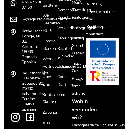
+34 676 98
Meine
Aufbau-,
Sattlerei
07 60
Derecho De
Bestellung
Transformations-
Wir
Desistimiento
Verfolgen
5v@equitacionvalverde.com
und
Gestalten
Resilienzplans
Versandbedingungen
Größentabelle
Für Sie
Katholische
finanziert.
Könige, Nr.
Zahlungsarten
Häufig
Unsere
32,
Gestellte
Zentrum,
Marken
Rechtliche
18009
Fragen
Hinweise
Granada,
Werden Sie
Spanien
Tipps
Vertriebspartner
Datenschutzerklärung
Zur
Industriegebiet
Über
Cookie-
El Monete
Pflege
Gebäude 31,
Uns
Richtlinie
Ihrer
21600
Schuhe
Valverde del
Kontaktieren
Camino
Wohin
Sie Uns
Huelva,
versenden
Spanien
Zubehör
wir?
Aus
Handgefertigte Schuhe in Sevill