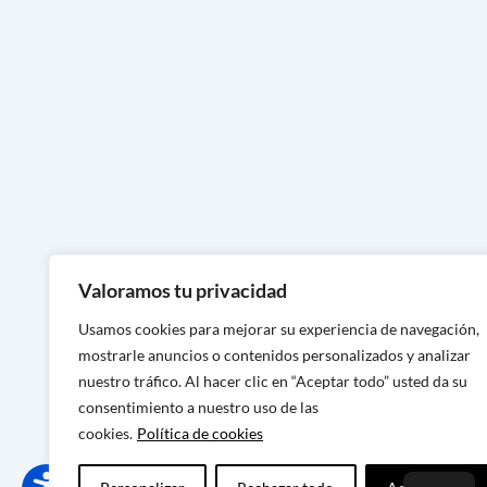
Handgefertigte Schuhe in Astur
Handgefertigte Schuhe in Lugo
Handgefertigte Schuhe in Oren
Handgefertigte Schuhe in Pont
Handgefertigte Schuhe in A Co
Handgefertigte Schuhe in Murci
Handgefertigte Schuhe in Alica
Handgefertigte Schuhe in Valen
Valoramos tu privacidad
Handgefertigte Schuhe in Caste
Usamos cookies para mejorar su experiencia de navegación,
mostrarle anuncios o contenidos personalizados y analizar
Handgefertigte Schuhe in Tarra
nuestro tráfico. Al hacer clic en “Aceptar todo” usted da su
Handgefertigte Schuhe in Barce
consentimiento a nuestro uso de las
cookies.
Política de cookies
Handgefertigte Schuhe in Giron
Handgefertigte Schuhe in Lleid