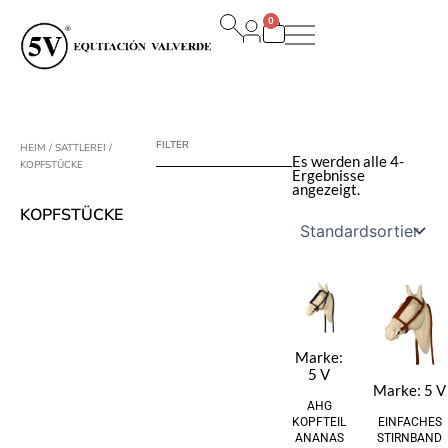
Zum
0
Inhalt
Warenkorb
springen
FILTER
HEIM
/
SATTLEREI
/
Es werden alle 4-
KOPFSTÜCKE
Ergebnisse
angezeigt.
KOPFSTÜCKE
Marke:
5 V
Marke:
5 V
AHG
KOPFTEIL
EINFACHES
ANANAS
STIRNBAND