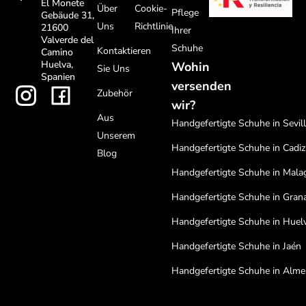
El Monete
Über
Cookie-
Pflege
Gebäude 31,
Uns
Richtlinie
21600
Ihrer
Valverde del
Schuhe
Kontaktieren
Camino
Huelva,
Wohin
Sie Uns
Spanien
versenden
Zubehör
wir?
Aus
Handgefertigte Schuhe in Sevil
Unserem
Handgefertigte Schuhe in Cadiz
Blog
Handgefertigte Schuhe in Mala
Handgefertigte Schuhe in Gran
Handgefertigte Schuhe in Huel
Handgefertigte Schuhe in Jaén
Handgefertigte Schuhe in Alme
Handgefertigte Schuhe in Cord