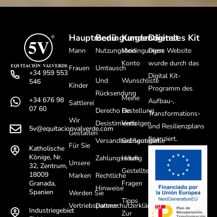
Hauptmenü
Bedingungen
Kundendienst
Digitales Kit
Mann
Nutzungsbedingungen
Mein
Diese Website
Konto
wurde durch das
Frauen
Umtausch
+34 959 553
Digital Kit-
Und
Wunschliste
546
Kinder
Programm des
Rücksendung
Meine
+34 676 98
Aufbau-,
Sattlerei
07 60
Derecho De
Bestellung
Transformations-
Wir
Desistimiento
Verfolgen
und Resilienzplans
5v@equitacionvalverde.com
Gestalten
finanziert.
Versandbedingungen
Größentabelle
Für Sie
Katholische
Könige, Nr.
Zahlungsarten
Häufig
Unsere
32, Zentrum,
Gestellte
18009
Marken
Rechtliche
Fragen
Granada,
Hinweise
Spanien
Werden Sie
Tipps
Vertriebspartner
Datenschutzerklärung
Industriegebiet
Zur