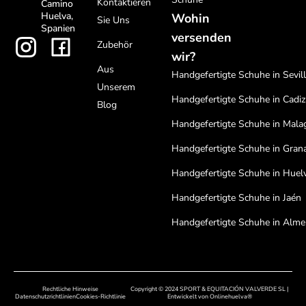
Kontaktieren
Camino
Huelva,
Wohin
Sie Uns
Spanien
versenden
Zubehör
wir?
Aus
Handgefertigte Schuhe in Sevil
Unserem
Handgefertigte Schuhe in Cadiz
Blog
Handgefertigte Schuhe in Mala
Handgefertigte Schuhe in Gran
Handgefertigte Schuhe in Huel
Handgefertigte Schuhe in Jaén
Handgefertigte Schuhe in Alme
Handgefertigte Schuhe in Cord
Handgefertigte Schuhe in Bada
Rechtliche Hinweise
Copyright © 2024 SPORT & EQUITACIÓN VALVERDE SL |
Handgefertigte Schuhe in Cáce
Datenschutzrichtlinien
Cookies-Richtlinie
Entwickelt von
Onlinehuelva®