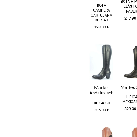
BOTA HÍP
BOTA
ELÁSTI
CAMPERA
TRASE
CARTUJANA
217,90
BORLAS
198,00
€
Marke:
Marke:
Andalusisch
HIPIC
MEXICA
HIPICA CH
329,00
205,00
€