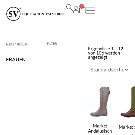
Zum
0
Inhalt
Warenkorb
springen
FILTER
HEIM
/ FRAUEN
Ergebnisse 1 – 12
von 106 werden
angezeigt
FRAUEN
Marke:
Marke:
Andalusisch