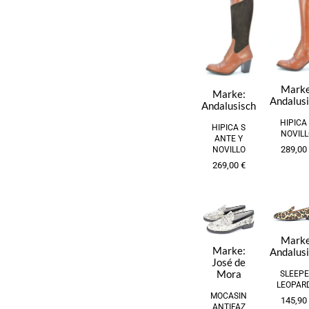
Marke
Marke:
Andalus
Andalusisch
HIPICA
HIPICA S
NOVILL
ANTE Y
289,00
NOVILLO
269,00
€
Marke
Marke:
Andalus
José de
Mora
SLEEPE
LEOPAR
MOCASIN
145,90
ANTIFAZ