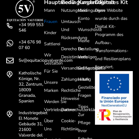
Hauptmenü
Bedingungen
Kundendienst
Digitales Kit
Mann
Nutzungsbedingungen
Mein
Diese Website
Konto
wurde durch das
Frauen
Umtausch
+34 959 553
Digital Kit-
Und
Wunschliste
546
Kinder
Programm des
Rücksendung
Meine
+34 676 98
Aufbau-,
Sattlerei
07 60
Derecho De
Bestellung
Transformations-
Wir
Desistimiento
Verfolgen
und Resilienzplans
5v@equitacionvalverde.com
Gestalten
finanziert.
Versandbedingungen
Größentabelle
Für Sie
Katholische
Könige, Nr.
Zahlungsarten
Häufig
Unsere
32, Zentrum,
Gestellte
18009
Marken
Rechtliche
Fragen
Granada,
Hinweise
Spanien
Werden Sie
Tipps
Vertriebspartner
Datenschutzerklärung
Industriegebiet
Zur
El Monete
Über
Cookie-
Pflege
Gebäude 31,
Uns
Richtlinie
21600
Ihrer
Valverde del
Schuhe