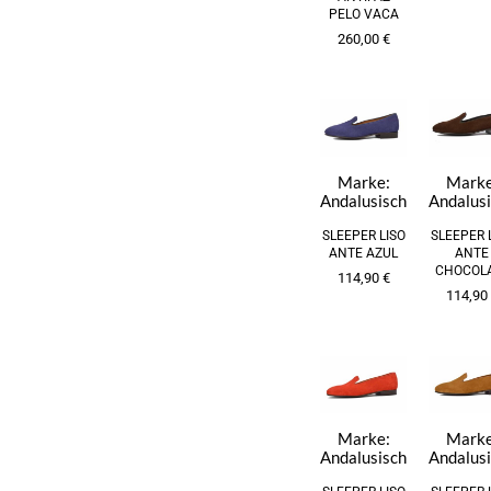
PELO VACA
260,00
€
Marke:
Marke
Andalusisch
Andalus
SLEEPER LISO
SLEEPER 
ANTE AZUL
ANTE
CHOCOL
114,90
€
114,90
Marke:
Marke
Andalusisch
Andalus