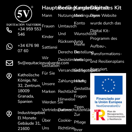
Hauptmenü
Bedingungen
Kundendienst
Digitales Kit
Mann
Nutzungsbedingungen
Mein
Diese Website
Konto
wurde durch das
Frauen
Umtausch
+34 959 553
Digital Kit-
Und
Wunschliste
546
Kinder
Programm des
Rücksendung
Meine
+34 676 98
Aufbau-,
Sattlerei
07 60
Derecho De
Bestellung
Transformations-
Wir
Desistimiento
Verfolgen
und Resilienzplans
5v@equitacionvalverde.com
Gestalten
finanziert.
Versandbedingungen
Größentabelle
Für Sie
Katholische
Könige, Nr.
Zahlungsarten
Häufig
Unsere
32, Zentrum,
Gestellte
18009
Marken
Rechtliche
Fragen
Granada,
Hinweise
Spanien
Werden Sie
Tipps
Vertriebspartner
Datenschutzerklärung
Industriegebiet
Zur
El Monete
Über
Cookie-
Pflege
Gebäude 31,
Uns
Richtlinie
21600
Ihrer