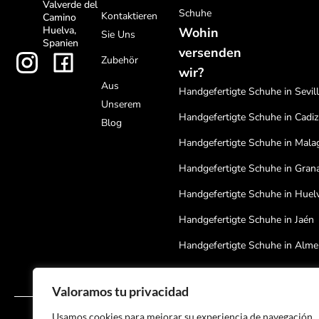
Valverde del
Schuhe
Kontaktieren
Camino
Huelva,
Wohin
Sie Uns
Spanien
versenden
Zubehör
wir?
Aus
Handgefertigte Schuhe in Sevil
Unserem
Handgefertigte Schuhe in Cadiz
Blog
Handgefertigte Schuhe in Mala
Handgefertigte Schuhe in Gran
Handgefertigte Schuhe in Huel
Handgefertigte Schuhe in Jaén
Handgefertigte Schuhe in Alme
Handgefertigte Schuhe in Cord
Valoramos tu privacidad
Handgefertigte Schuhe in Bada
Usamos cookies para mejorar su experiencia de navegación,
Rechtliche Hinweise
Copyright © 2024 SPORT & EQUITACIÓN VALVERDE SL |