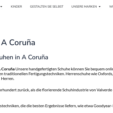
e
Ouvrir Mujer
Ouvrir 
KINDER
GESTALTEN SIE SELBST
UNSERE MARKEN
WE
 A Coruña
uhen in A Coruña
 Coruña
Unsere handgefertigten Schuhe können Sie bequem onlin
 traditionellen Fertigungstechniken. Herrenschuhe wie Oxfords, H
d Herren.
ahrhundert zurück, als die florierende Schuhindustrie von Valverd
stechniken, die die besten Ergebnisse liefern, wie etwa Goodyear-