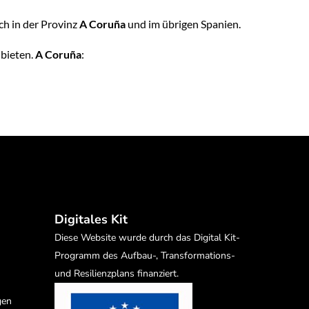
ch in der Provinz
A Coruña
und im übrigen Spanien.
nbieten.
A Coruña
:
Digitales Kit
Diese Website wurde durch das Digital Kit-
Programm des Aufbau-, Transformations-
und Resilienzplans finanziert.
gen