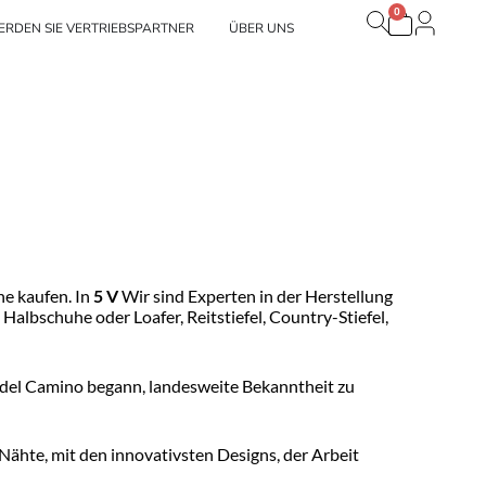
0
Warenko
Nuestras marcas
RDEN SIE VERTRIEBSPARTNER
ÜBER UNS
e kaufen. In
5 V
Wir sind Experten in der Herstellung
albschuhe oder Loafer, Reitstiefel, Country-Stiefel,
e del Camino begann, landesweite Bekanntheit zu
Nähte, mit den innovativsten Designs, der Arbeit