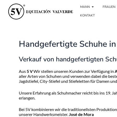
Zum
Ouvrir Hombr
Inhalt
MANN
FRAUEN
springen
KONTAKT
Handgefertigte Schuhe in
Verkauf von handgefertigten Sch
Aus
5 V
Wir stellen unseren Kunden zur Verfügung in
A
aller Arten von Schuhen und verwenden dabei die besten
Jagdstiefel, City-Stiefel und Stiefeletten für Damen un
Unsere Erfahrung als Schuhmacher reicht bis ins 19. J
erlangen.
Bei 5V kombinieren wir die traditionellsten Produktion
unserer Handwerksmeister.
José de Mora