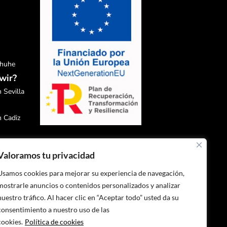
chuhe
wir?
 Sevilla
n Cadiz
n Malaga
Valoramos tu privacidad
n Granada
Usamos cookies para mejorar su experiencia de navegación,
mostrarle anuncios o contenidos personalizados y analizar
n Huelva
nuestro tráfico. Al hacer clic en “Aceptar todo” usted da su
consentimiento a nuestro uso de las
cookies.
Política de cookies
n Jaén